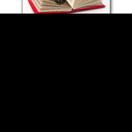
Glossaire des termes et
principes
4425 Schneider Road, Fillmore, NY 14735, USA | Toll-Free: 1-
800-275-1126 • Phone: 1-585-567-4433 | Email:
mhfm1@aol.com
Unless otherwise specified, the articles, files, videos, audios,