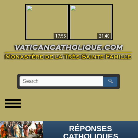
Ceci explique la
confusion et la crise
L'Antéchrist Identifié !
post-Vatican II
17:55
21:40
🔍
RÉPONSES
CATHOLIQUES