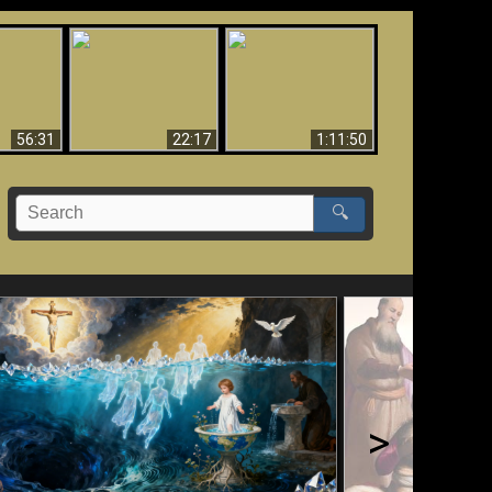
Le Temple de Dieu
dans les Prophéties
Le monde arrive-t-il à
miracles
(2 Thess. 2:4) n'est
sa fin ?
pas juif
56:31
22:17
1:11:50
🔍
>