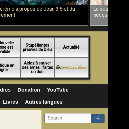
Jérôme à propos de Jean 3:5 et du
La soumission a
rement
nécessité du b
Nouvelle
Stupéfiantes
sse est
Actualité
preuves de Dieu
valide
Aidez à sauver
tique en
des âmes : faites
ligne
un don
dios
Donation
YouTube
Livres
Autres langues
🔍