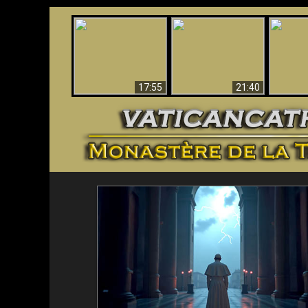
Ceci explique la
Stupéfia
confusion et la crise
L'Antéchrist Identifié !
de Die
post-Vatican II
scientif
17:55
21:40
<