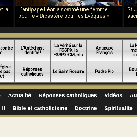
t la
L'antipape Léon a nommé une femme
St 
pour le « Dicastère pour les Évêques »
sac
La vérité sur la
La 
 contre
L'Antéchrist
Antipape
FSSPX, la
me
am
Identifié !
François
FSSPX-CM, etc.
in
Église
Réponses
Bou
ue pas
Le Saint Rosaire
Padre Pio
catholiques
lut
e
Actualité
Réponses catholiques
Vidéos
Au
 II
Bible et catholicisme
Doctrine
Spiritualité