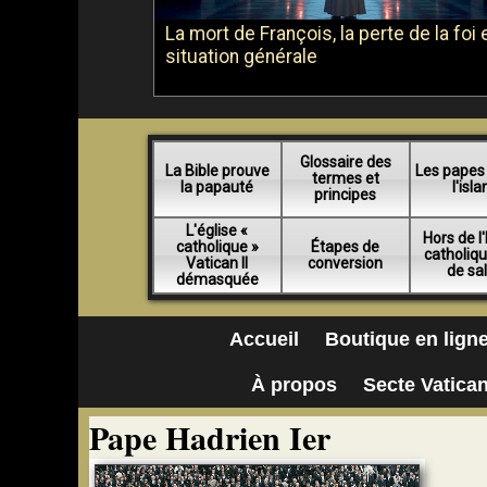
La mort de François, la perte de la foi e
situation générale
Glossaire des
La Bible prouve
Les papes
termes et
la papauté
l'isl
principes
L'église «
Hors de l'
catholique »
Étapes de
catholiq
Vatican II
conversion
de sa
démasquée
Accueil
Boutique en lign
À propos
Secte Vatican
Pape Hadrien Ier