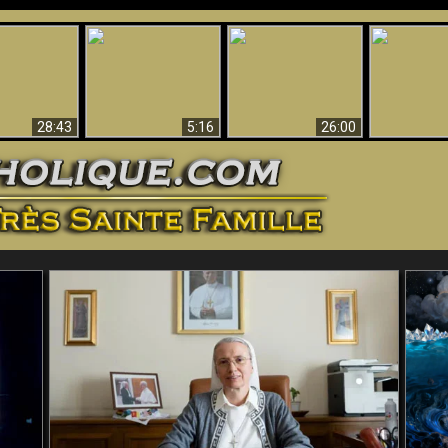
ntes preuves
Pourquoi l’Enfer doit
Babylone est
u - Preuves
Création et 
être éternel
tombée, tombée !!
iques de Dieu
28:43
5:16
26:00