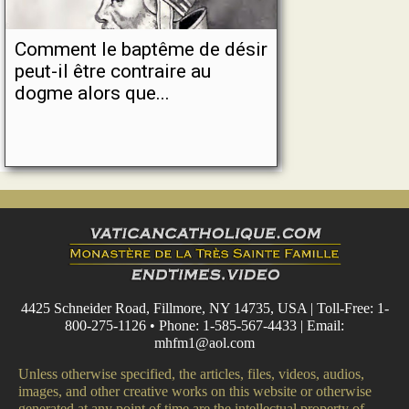
Comment le baptême de désir
peut-il être contraire au
dogme alors que...
4425 Schneider Road, Fillmore, NY 14735, USA | Toll-Free: 1-
800-275-1126 • Phone: 1-585-567-4433 | Email:
mhfm1@aol.com
Unless otherwise specified, the articles, files, videos, audios,
images, and other creative works on this website or otherwise
generated at any point of time are the intellectual property of