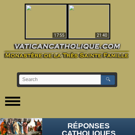
Ceci explique la
confusion et la crise
L'Antéchrist Identifié !
post-Vatican II
17:55
21:40
🔍
RÉPONSES
CATHOLIQUES