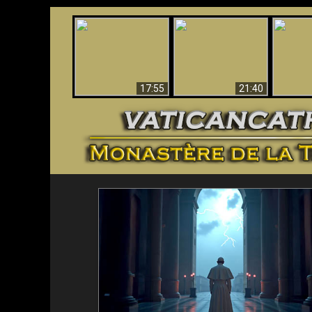
Ceci explique la
Stupéfia
confusion et la crise
L'Antéchrist Identifié !
de Die
post-Vatican II
scientif
17:55
21:40
<