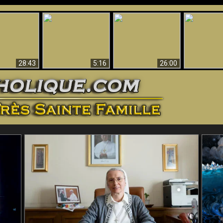
ntes preuves
Pourquoi l’Enfer doit
Babylone est
u - Preuves
Création et 
être éternel
tombée, tombée !!
iques de Dieu
28:43
5:16
26:00