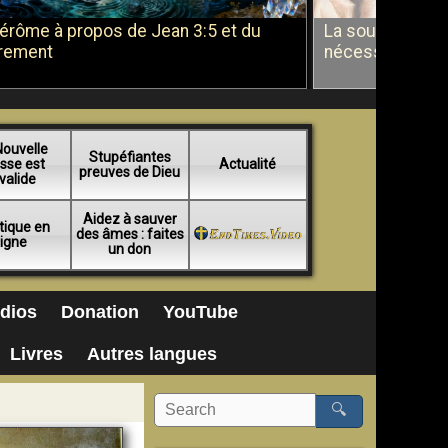
Jérôme à propos de Jean 3:5 et du
La soumission a
rement
nécessité du b
Nouvelle
Stupéfiantes
sse est
Actualité
preuves de Dieu
valide
Aidez à sauver
tique en
des âmes : faites
ligne
un don
dios
Donation
YouTube
Livres
Autres langues
🔍