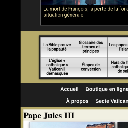
La mort de François, la perte de la foi e
situation générale
Glossaire des
La Bible prouve
Les papes
termes et
la papauté
l'isl
principes
L'église «
Hors de l'
catholique »
Étapes de
catholiq
Vatican II
conversion
de sa
démasquée
Accueil
Boutique en lign
À propos
Secte Vatican
Pape Jules III