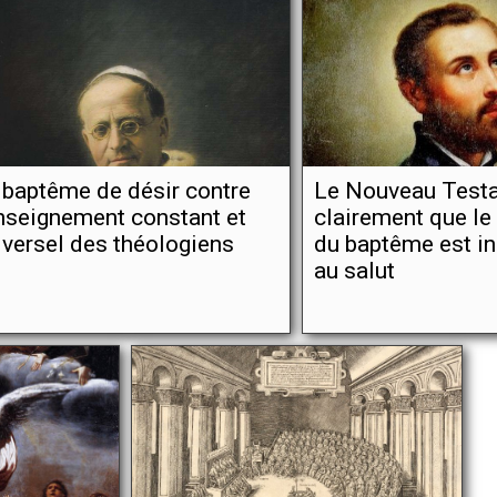
 baptême de désir contre
Le Nouveau Testa
enseignement constant et
clairement que l
iversel des théologiens
du baptême est i
au salut