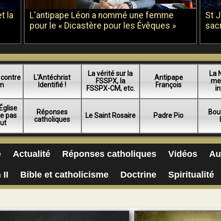
t la
L'antipape Léon a nommé une femme
St 
pour le « Dicastère pour les Évêques »
sac
La vérité sur la
La 
 contre
L'Antéchrist
Antipape
FSSPX, la
me
am
Identifié !
François
FSSPX-CM, etc.
in
Église
Réponses
Bou
ue pas
Le Saint Rosaire
Padre Pio
catholiques
lut
e
Actualité
Réponses catholiques
Vidéos
Au
 II
Bible et catholicisme
Doctrine
Spiritualité