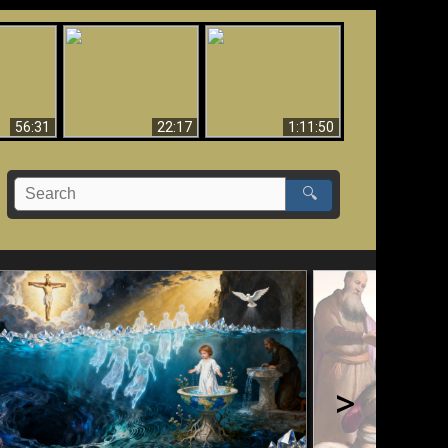
Le Temple de Dieu
dans les Prophéties
Le monde arrive-t-il à
miracles
(2 Thess. 2:4) n'est
sa fin ?
pas juif
56:31
22:17
1:11:50
🔍
>