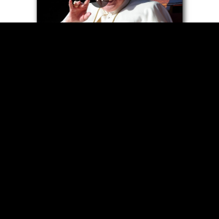
Les hérésies de Benoît XVI
contre les Saintes Écritures
L'hérésie de Jean-Paul II avec
les schismatiques