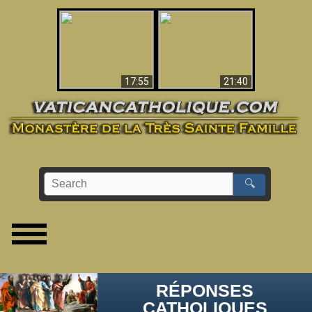
Ceci explique la
confusion et la crise
L'Antéchrist Identifié !
post-Vatican II
17:55
21:40
🔍
RÉPONSES
CATHOLIQUES