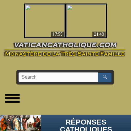
Ceci explique la
confusion et la crise
L'Antéchrist Identifié !
post-Vatican II
17:55
21:40
🔍
RÉPONSES
CATHOLIQUES