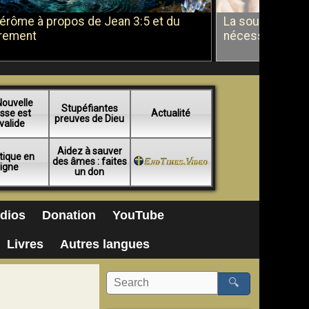
Jérôme à propos de Jean 3:5 et du
La soumission a
rement
nécessité du b
Nouvelle
Stupéfiantes
sse est
Actualité
preuves de Dieu
valide
Aidez à sauver
tique en
des âmes : faites
ligne
un don
dios
Donation
YouTube
Livres
Autres langues
🔍