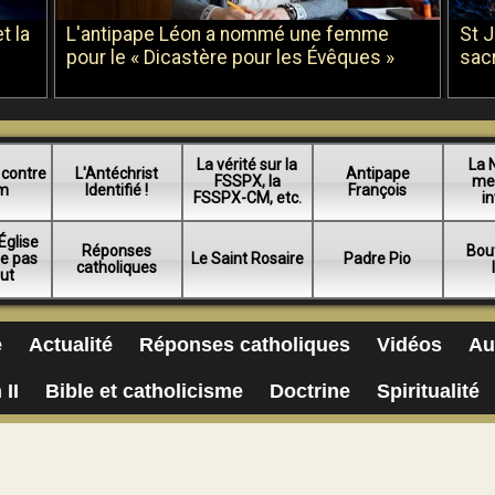
t la
L'antipape Léon a nommé une femme
St 
pour le « Dicastère pour les Évêques »
sac
La vérité sur la
La 
 contre
L'Antéchrist
Antipape
FSSPX, la
me
am
Identifié !
François
FSSPX-CM, etc.
in
Église
Réponses
Bou
ue pas
Le Saint Rosaire
Padre Pio
catholiques
lut
e
Actualité
Réponses catholiques
Vidéos
Au
 II
Bible et catholicisme
Doctrine
Spiritualité