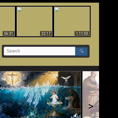
Le Temple de Dieu
dans les Prophéties
Le monde arrive-t-il à
miracles
(2 Thess. 2:4) n'est
sa fin ?
pas juif
56:31
22:17
1:11:50
🔍
>