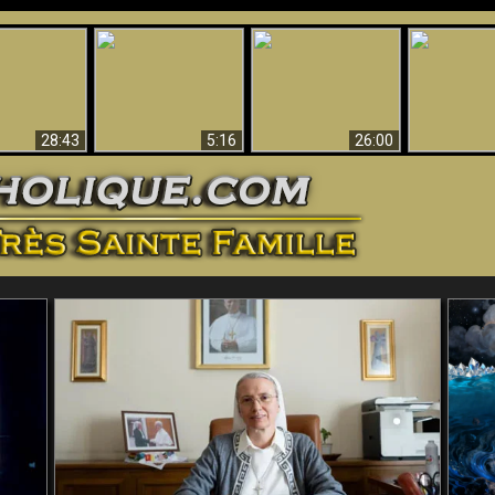
ntes preuves
Pourquoi l’Enfer doit
Babylone est
u - Preuves
Création et 
être éternel
tombée, tombée !!
iques de Dieu
28:43
5:16
26:00