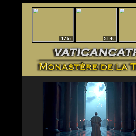
Ceci explique la
Stupéfia
confusion et la crise
L'Antéchrist Identifié !
de Die
post-Vatican II
scientif
17:55
21:40
<