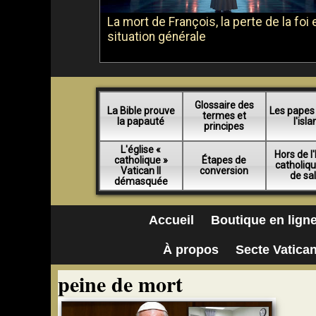
La mort de François, la perte de la foi e
situation générale
Glossaire des
La Bible prouve
Les papes
termes et
la papauté
l'isl
principes
L'église «
Hors de l'
catholique »
Étapes de
catholiq
Vatican II
conversion
de sa
démasquée
Accueil
Boutique en lign
À propos
Secte Vatican
peine de mort