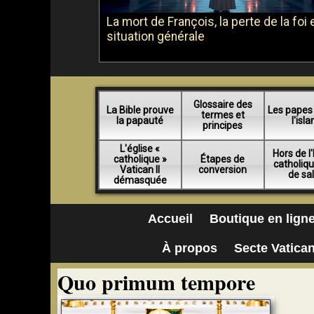
La mort de François, la perte de la foi e
situation générale
Glossaire des
La Bible prouve
Les papes
termes et
la papauté
l'isl
principes
L'église «
Hors de l'
catholique »
Étapes de
catholiq
Vatican II
conversion
de sa
démasquée
Accueil
Boutique en lign
À propos
Secte Vatican
Quo primum tempore