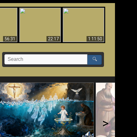
Le Temple de Dieu
dans les Prophéties
Le monde arrive-t-il à
miracles
(2 Thess. 2:4) n'est
sa fin ?
pas juif
56:31
22:17
1:11:50
🔍
>