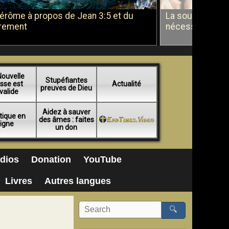
Jérôme à propos de Jean 3:5 et du
La soumission a
rement
nécessité du b
Nouvelle
Stupéfiantes
sse est
Actualité
preuves de Dieu
valide
Aidez à sauver
tique en
des âmes : faites
ligne
un don
dios
Donation
YouTube
Livres
Autres langues
🔍