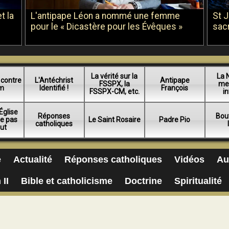
t la
L'antipape Léon a nommé une femme
St 
pour le « Dicastère pour les Évêques »
sac
La vérité sur la
La 
 contre
L'Antéchrist
Antipape
FSSPX, la
me
am
Identifié !
François
FSSPX-CM, etc.
in
Église
Réponses
Bou
ue pas
Le Saint Rosaire
Padre Pio
catholiques
lut
e
Actualité
Réponses catholiques
Vidéos
Au
 II
Bible et catholicisme
Doctrine
Spiritualité