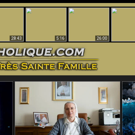
ntes preuves
Pourquoi l’Enfer doit
Babylone est
u - Preuves
Création et 
être éternel
tombée, tombée !!
iques de Dieu
28:43
5:16
26:00