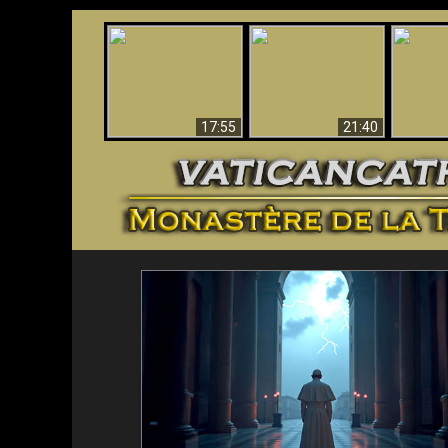
Ceci explique la
Stupéfia
confusion et la crise
L'Antéchrist Identifié !
de Die
post-Vatican II
scientif
17:55
21:40
<