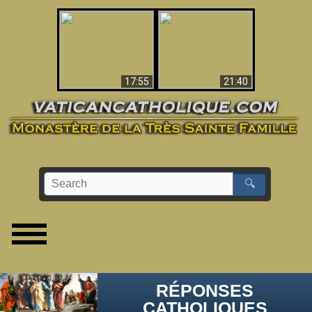
Ceci explique la
confusion et la crise
L'Antéchrist Identifié !
post-Vatican II
17:55
21:40
🔍
RÉPONSES
CATHOLIQUES