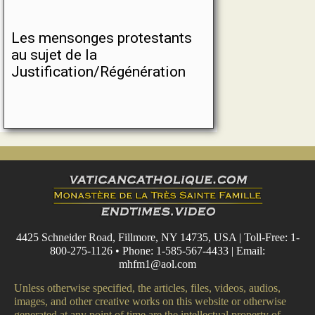
Les mensonges protestants
au sujet de la
Justification/Régénération
4425 Schneider Road, Fillmore, NY 14735, USA | Toll-Free: 1-
800-275-1126 • Phone: 1-585-567-4433 | Email:
mhfm1@aol.com
Unless otherwise specified, the articles, files, videos, audios,
images, and other creative works on this website or otherwise
generated at any point of time are the intellectual property of