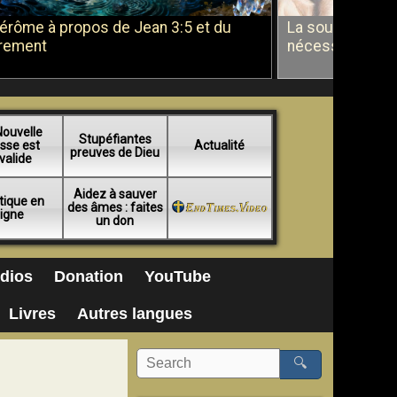
Jérôme à propos de Jean 3:5 et du
La soumission a
rement
nécessité du b
Nouvelle
Stupéfiantes
sse est
Actualité
preuves de Dieu
valide
Aidez à sauver
tique en
des âmes : faites
ligne
un don
dios
Donation
YouTube
Livres
Autres langues
🔍