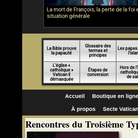
La mort de François, la perte de la foi e
situation générale
Glossaire des
La Bible prouve
Les papes
termes et
la papauté
l'isl
principes
L'église «
Hors de l'
catholique »
Étapes de
catholiq
Vatican II
conversion
de sa
démasquée
Accueil
Boutique en lign
À propos
Secte Vatican
Rencontres du Troisième Ty