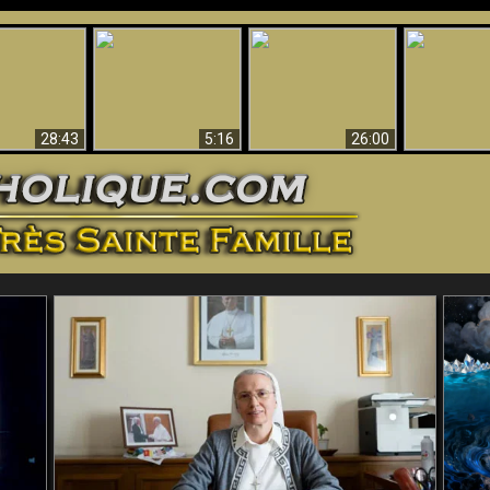
ntes preuves
Pourquoi l’Enfer doit
Babylone est
u - Preuves
Création et 
être éternel
tombée, tombée !!
iques de Dieu
28:43
5:16
26:00