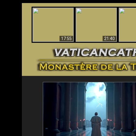
Ceci explique la
Stupéfia
confusion et la crise
L'Antéchrist Identifié !
de Die
post-Vatican II
scientif
17:55
21:40
<