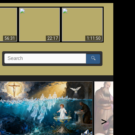
Le Temple de Dieu
dans les Prophéties
Le monde arrive-t-il à
miracles
(2 Thess. 2:4) n'est
sa fin ?
pas juif
56:31
22:17
1:11:50
🔍
>