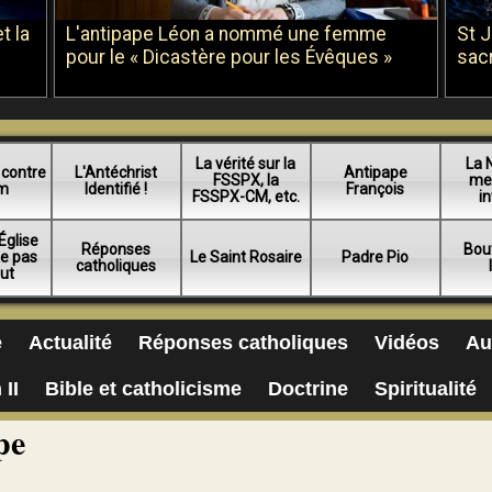
t la
L'antipape Léon a nommé une femme
St 
pour le « Dicastère pour les Évêques »
sac
La vérité sur la
La 
 contre
L'Antéchrist
Antipape
FSSPX, la
me
am
Identifié !
François
FSSPX-CM, etc.
in
Église
Réponses
Bou
ue pas
Le Saint Rosaire
Padre Pio
catholiques
lut
e
Actualité
Réponses catholiques
Vidéos
Au
 II
Bible et catholicisme
Doctrine
Spiritualité
pe