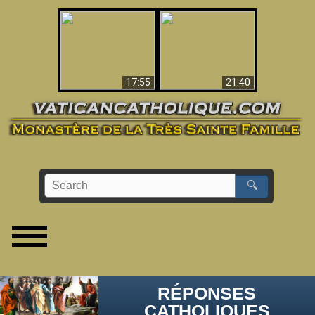
Ceci explique la
confusion et la crise
L'Antéchrist Identifié !
post-Vatican II
17:55
21:40
🔍
RÉPONSES
CATHOLIQUES