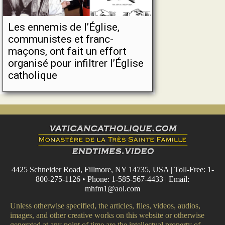
Les ennemis de l’Église,
communistes et franc-
maçons, ont fait un effort
organisé pour infiltrer l’Église
catholique
4425 Schneider Road, Fillmore, NY 14735, USA | Toll-Free: 1-
800-275-1126 • Phone: 1-585-567-4433 | Email:
mhfm1@aol.com
Unless otherwise specified, the articles, files, videos, audios,
images, and other creative works on this website or otherwise
generated at any point of time are the intellectual property of