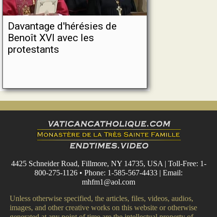
Davantage d'hérésies de
Benoît XVI avec les
protestants
4425 Schneider Road, Fillmore, NY 14735, USA | Toll-Free: 1-
800-275-1126 • Phone: 1-585-567-4433 | Email:
mhfm1@aol.com
Unless otherwise specified, the articles, files, videos, audios,
images, and other creative works on this website or otherwise
generated at any point of time are the intellectual property of