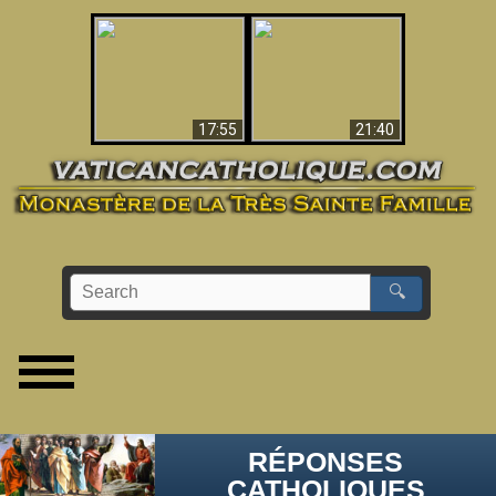
Ceci explique la
confusion et la crise
L'Antéchrist Identifié !
post-Vatican II
17:55
21:40
🔍
RÉPONSES
CATHOLIQUES