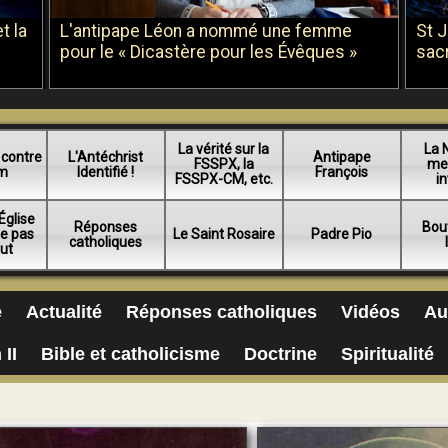
t la
L'antipape Léon a nommé une femme
St 
pour le « Dicastère pour les Évêques »
sac
La vérité sur la
La 
 contre
L'Antéchrist
Antipape
FSSPX, la
me
am
Identifié !
François
FSSPX-CM, etc.
in
Église
Réponses
Bou
ue pas
Le Saint Rosaire
Padre Pio
catholiques
lut
e
Actualité
Réponses catholiques
Vidéos
Au
 II
Bible et catholicisme
Doctrine
Spiritualité