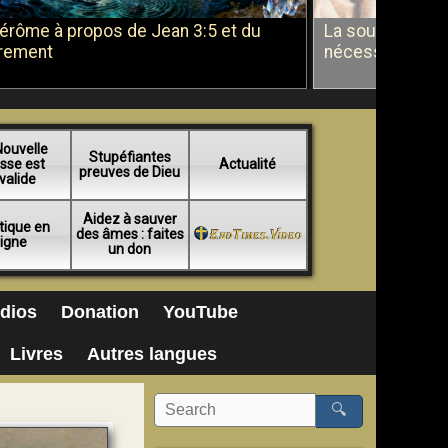
Jérôme à propos de Jean 3:5 et du
La soumission a
rement
nécessité du b
Nouvelle
Stupéfiantes
sse est
Actualité
preuves de Dieu
valide
Aidez à sauver
tique en
des âmes : faites
ligne
un don
dios
Donation
YouTube
Livres
Autres langues
🔍