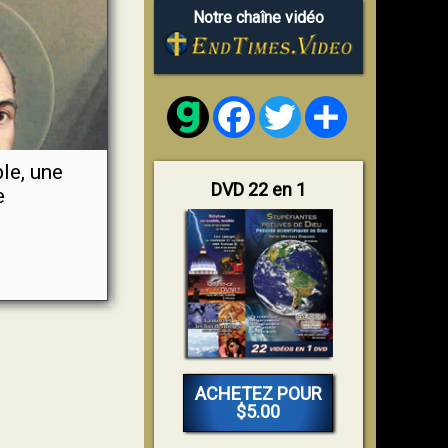
Notre chaîne vidéo
Facebook
Twitter
Share
le, une
DVD 22 en 1
e
ACHETEZ POUR
$5.00