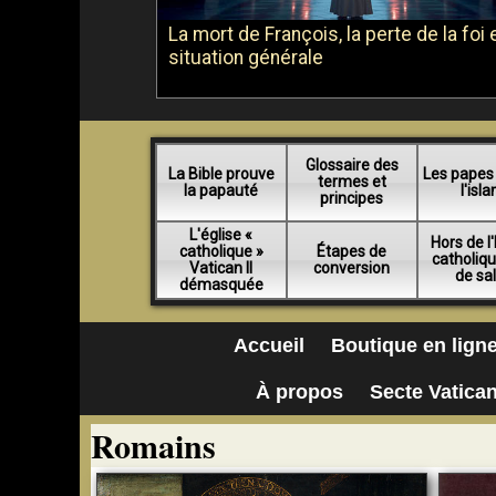
La mort de François, la perte de la foi e
situation générale
Glossaire des
La Bible prouve
Les papes
termes et
la papauté
l'isl
principes
L'église «
Hors de l'
catholique »
Étapes de
catholiq
Vatican II
conversion
de sa
démasquée
Accueil
Boutique en lign
À propos
Secte Vatican
Romains