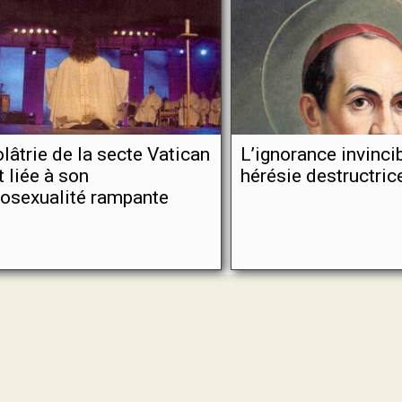
olâtrie de la secte Vatican
L’ignorance invincib
st liée à son
hérésie destructric
osexualité rampante