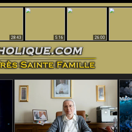
ntes preuves
Pourquoi l’Enfer doit
Babylone est
u - Preuves
Création et 
être éternel
tombée, tombée !!
iques de Dieu
28:43
5:16
26:00