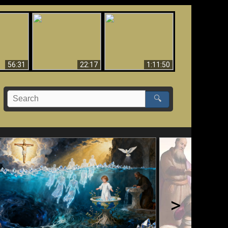
Le Temple de Dieu
dans les Prophéties
Le monde arrive-t-il à
miracles
(2 Thess. 2:4) n'est
sa fin ?
pas juif
56:31
22:17
1:11:50
🔍
>