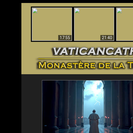
Ceci explique la
Stupéfia
confusion et la crise
L'Antéchrist Identifié !
de Die
post-Vatican II
scientif
17:55
21:40
<