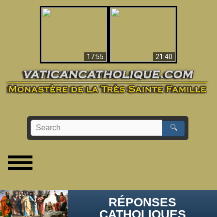
Ceci explique la
confusion et la crise
L'Antéchrist Identifié !
post-Vatican II
17:55
21:40
🔍
RÉPONSES
CATHOLIQUES