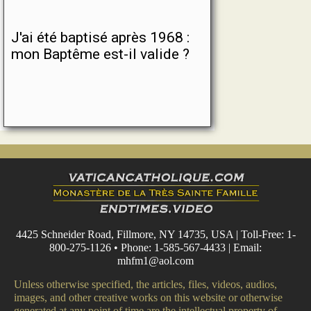
J'ai été baptisé après 1968 :
mon Baptême est-il valide ?
4425 Schneider Road, Fillmore, NY 14735, USA | Toll-Free: 1-
800-275-1126 • Phone: 1-585-567-4433 | Email:
mhfm1@aol.com
Unless otherwise specified, the articles, files, videos, audios,
images, and other creative works on this website or otherwise
generated at any point of time are the intellectual property of