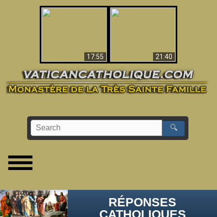
Ceci explique la
confusion et la crise
L'Antéchrist Identifié !
post-Vatican II
17:55
21:40
🔍
RÉPONSES
CATHOLIQUES