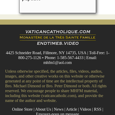
4425 Schneider Road, Fillmore, NY 14735, USA | Toll-Free: 1-
800-275-1126 • Phone: 1-585-567-4433 | Email:
mhfm1@aol.com
Unless otherwise specified, the articles, files, videos, audios,
images, and other creative works on this website or otherwise
generated at any point of time are the intellectual property of
Bro. Michael Dimond or Bro. Peter Dimond or both. All rights
reserved. We encourage people to share MHFM material,
including this website (vaticancatholic.com), and provide the
name of the author and website.
Online Store
|
About Us
|
News
|
Article
|
Videos
|
RSS
|
Envoyez-nous un message