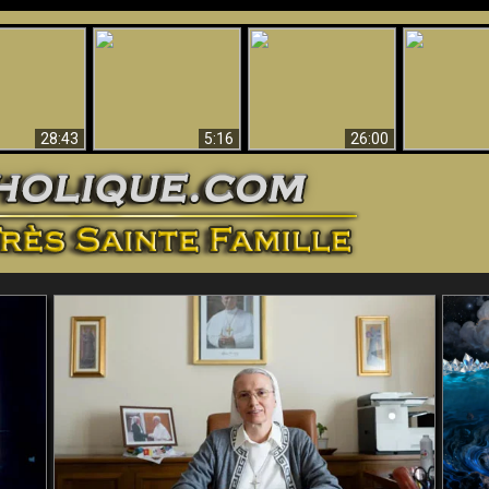
ntes preuves
Pourquoi l’Enfer doit
Babylone est
u - Preuves
Création et 
être éternel
tombée, tombée !!
iques de Dieu
28:43
5:16
26:00