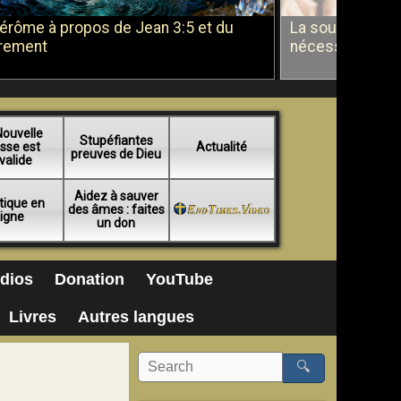
Jérôme à propos de Jean 3:5 et du
La soumission a
rement
nécessité du b
Nouvelle
Stupéfiantes
sse est
Actualité
preuves de Dieu
valide
Aidez à sauver
tique en
des âmes : faites
ligne
un don
dios
Donation
YouTube
Livres
Autres langues
🔍