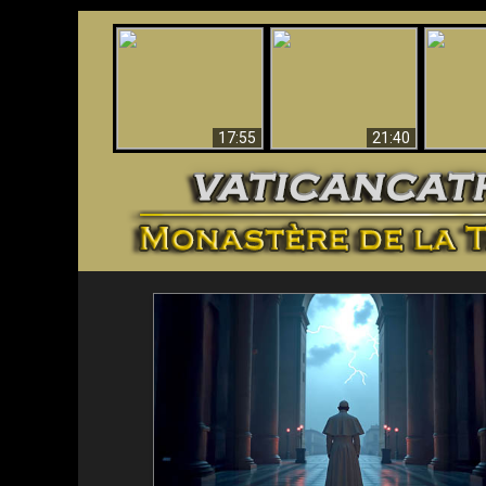
Ceci explique la
Stupéfia
confusion et la crise
L'Antéchrist Identifié !
de Die
post-Vatican II
scientif
17:55
21:40
<