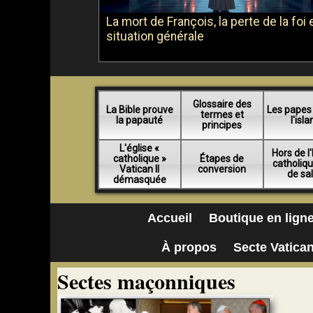
La mort de François, la perte de la foi e
situation générale
Glossaire des
La Bible prouve
Les papes
termes et
la papauté
l'isl
principes
L'église «
Hors de l'
catholique »
Étapes de
catholiq
Vatican II
conversion
de sa
démasquée
Accueil
Boutique en lign
À propos
Secte Vatican
Sectes maçonniques