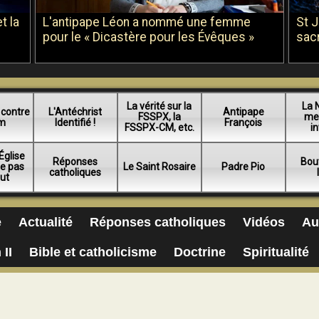
t la
L'antipape Léon a nommé une femme
St 
pour le « Dicastère pour les Évêques »
sac
La vérité sur la
La 
 contre
L'Antéchrist
Antipape
FSSPX, la
me
am
Identifié !
François
FSSPX-CM, etc.
in
Église
Réponses
Bou
ue pas
Le Saint Rosaire
Padre Pio
catholiques
lut
e
Actualité
Réponses catholiques
Vidéos
Au
 II
Bible et catholicisme
Doctrine
Spiritualité