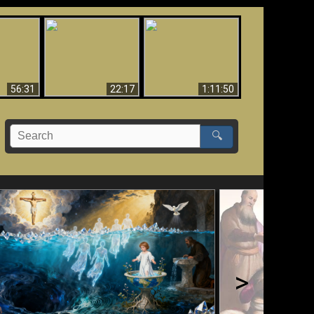
Le Temple de Dieu
dans les Prophéties
Le monde arrive-t-il à
miracles
(2 Thess. 2:4) n'est
sa fin ?
pas juif
56:31
22:17
1:11:50
🔍
>