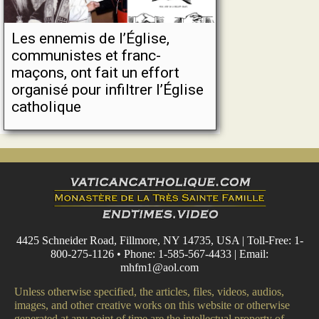
Les ennemis de l’Église,
communistes et franc-
maçons, ont fait un effort
organisé pour infiltrer l’Église
catholique
4425 Schneider Road, Fillmore, NY 14735, USA | Toll-Free: 1-
800-275-1126 • Phone: 1-585-567-4433 | Email:
mhfm1@aol.com
Unless otherwise specified, the articles, files, videos, audios,
images, and other creative works on this website or otherwise
generated at any point of time are the intellectual property of