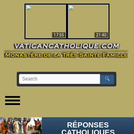
Ceci explique la
confusion et la crise
L'Antéchrist Identifié !
post-Vatican II
17:55
21:40
🔍
RÉPONSES
CATHOLIQUES