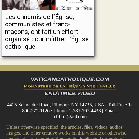
Les ennemis de l’Église,
communistes et franc-
maçons, ont fait un effort
organisé pour infiltrer l’Église
catholique
4425 Schneider Road, Fillmore, NY 14735, USA | Toll-Free: 1-
800-275-1126 • Phone: 1-585-567-4433 | Email:
mhfm1@aol.com
Unless otherwise specified, the articles, files, videos, audios,
images, and other creative works on this website or otherwise
generated at any point of time are the intellectual property of