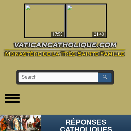
Ceci explique la
confusion et la crise
L'Antéchrist Identifié !
post-Vatican II
17:55
21:40
🔍
RÉPONSES
CATHOLIQUES