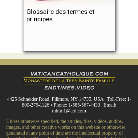
Glossaire des termes et
principes
4425 Schneider Road, Fillmore, NY 14735, USA | Toll-Free: 1-
800-275-1126 • Phone: 1-585-567-4433 | Email:
mhfm1@aol.com
Unless otherwise specified, the articles, files, videos, audios,
images, and other creative works on this website or otherwise
generated at any point of time are the intellectual property of