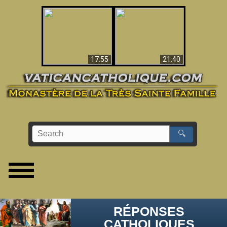
Ceci explique la
confusion et la crise
L'Antéchrist Identifié !
post-Vatican II
17:55
21:40
🔍
RÉPONSES
CATHOLIQUES