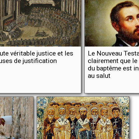
ute véritable justice et les
Le Nouveau Testa
uses de justification
clairement que l
du baptême est i
au salut