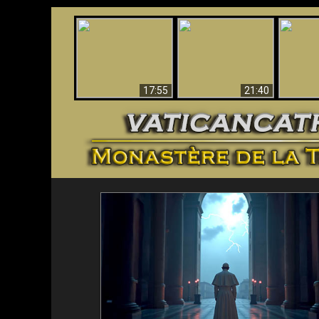
Ceci explique la
Stupéfia
confusion et la crise
L'Antéchrist Identifié !
de Die
post-Vatican II
scientif
17:55
21:40
<