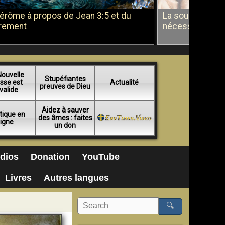
Jérôme à propos de Jean 3:5 et du
La soumission a
rement
nécessité du b
Nouvelle
Stupéfiantes
sse est
Actualité
preuves de Dieu
valide
Aidez à sauver
tique en
des âmes : faites
ligne
un don
dios
Donation
YouTube
Livres
Autres langues
🔍