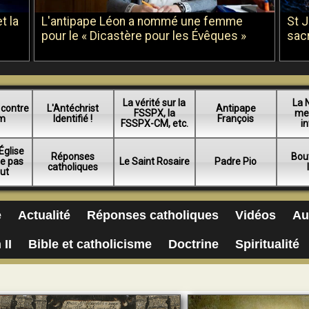
t la
L'antipape Léon a nommé une femme
St 
pour le « Dicastère pour les Évêques »
sac
La vérité sur la
La 
 contre
L'Antéchrist
Antipape
FSSPX, la
me
am
Identifié !
François
FSSPX-CM, etc.
in
Église
Réponses
Bou
ue pas
Le Saint Rosaire
Padre Pio
catholiques
lut
e
Actualité
Réponses catholiques
Vidéos
Au
 II
Bible et catholicisme
Doctrine
Spiritualité