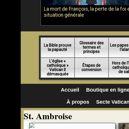
La mort de François, la perte de la foi e
situation générale
Glossaire des
La Bible prouve
Les papes
termes et
la papauté
l'isl
principes
L'église «
Hors de l'
catholique »
Étapes de
catholiq
Vatican II
conversion
de sa
démasquée
Accueil
Boutique en lign
À propos
Secte Vatican
St. Ambroise