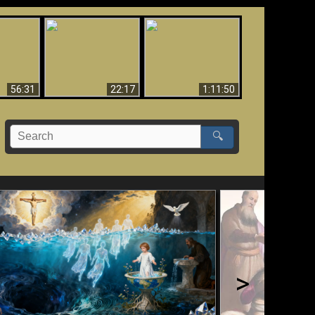
Le Temple de Dieu
dans les Prophéties
Le monde arrive-t-il à
miracles
(2 Thess. 2:4) n'est
sa fin ?
pas juif
56:31
22:17
1:11:50
🔍
>