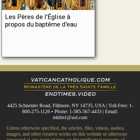
Les Pères de l'Église à
propos du baptême d'eau
4425 Schneider Road, Fillmore, NY 14735, USA | Toll-Free: 1-
800-275-1126 • Phone: 1-585-567-4433 | Email:
mhfm1@aol.com
Unless otherwise specified, the articles, files, videos, audios,
images, and other creative works on this website or otherwise
generated at any point of time are the intellectual property of