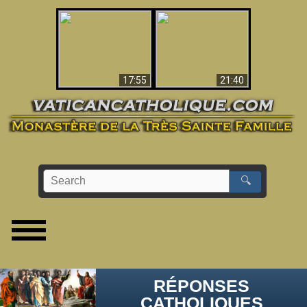
Ceci explique la
confusion et la crise
L'Antéchrist Identifié !
post-Vatican II
17:55
21:40
🔍
RÉPONSES
CATHOLIQUES