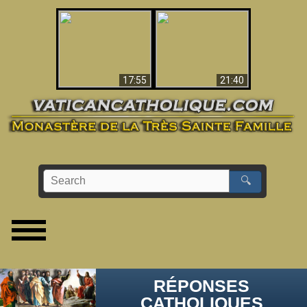
Ceci explique la
confusion et la crise
L'Antéchrist Identifié !
post-Vatican II
17:55
21:40
🔍
RÉPONSES
CATHOLIQUES