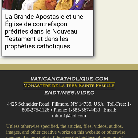
La Grande Apostasie et une
Église de contrefaçon
prédites dans le Nouveau
Testament et dans les
prophéties catholiques
4425 Schneider Road, Fillmore, NY 14735, USA | Toll-Free: 1-
800-275-1126 • Phone: 1-585-567-4433 | Email:
mhfm1@aol.com
Unless otherwise specified, the articles, files, videos, audios,
images, and other creative works on this website or otherwise
generated at any point of time are the intellectual property of