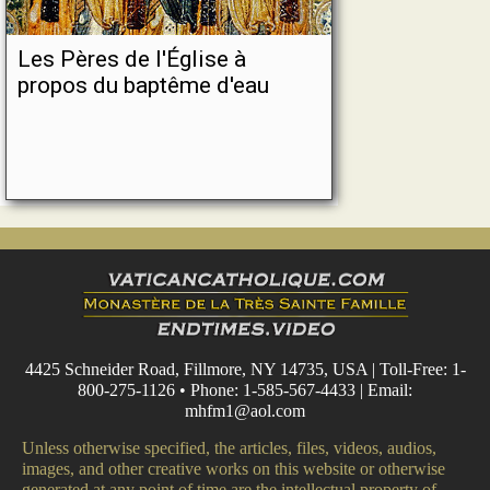
Les Pères de l'Église à
propos du baptême d'eau
4425 Schneider Road, Fillmore, NY 14735, USA | Toll-Free: 1-
800-275-1126 • Phone: 1-585-567-4433 | Email:
mhfm1@aol.com
Unless otherwise specified, the articles, files, videos, audios,
images, and other creative works on this website or otherwise
generated at any point of time are the intellectual property of