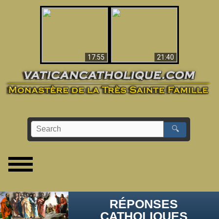
Ceci explique la
confusion et la crise
L'Antéchrist Identifié !
post-Vatican II
17:55
21:40
🔍
RÉPONSES
CATHOLIQUES