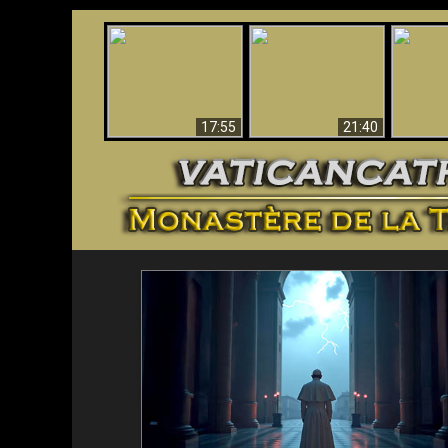
Ceci explique la
Stupéfia
confusion et la crise
L'Antéchrist Identifié !
de Die
post-Vatican II
scientif
17:55
21:40
<