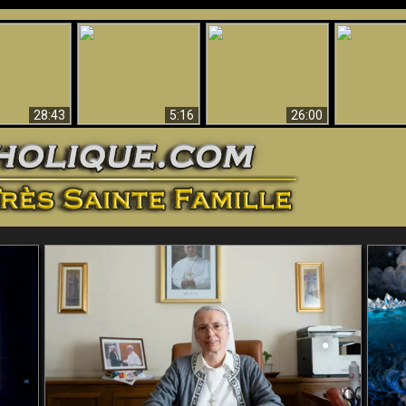
ntes preuves
Pourquoi l’Enfer doit
Babylone est
u - Preuves
Création et 
être éternel
tombée, tombée !!
iques de Dieu
28:43
5:16
26:00