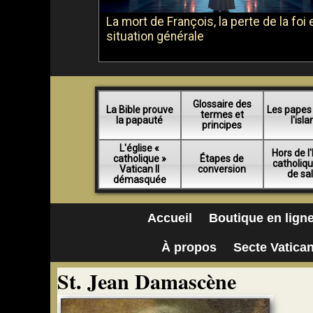
La mort de François, la perte de la foi e
situation générale
Glossaire des
La Bible prouve
Les papes
termes et
la papauté
l'isl
principes
L'église «
Hors de l'
catholique »
Étapes de
catholiq
Vatican II
conversion
de sa
démasquée
Accueil
Boutique en lign
À propos
Secte Vatican
St. Jean Damascène