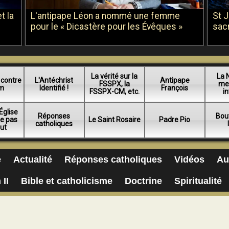
t la
L'antipape Léon a nommé une femme
St 
pour le « Dicastère pour les Évêques »
sac
La vérité sur la
La 
 contre
L'Antéchrist
Antipape
FSSPX, la
me
am
Identifié !
François
FSSPX-CM, etc.
in
Église
Réponses
Bou
ue pas
Le Saint Rosaire
Padre Pio
catholiques
lut
e
Actualité
Réponses catholiques
Vidéos
Au
 II
Bible et catholicisme
Doctrine
Spiritualité