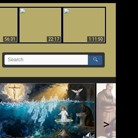
Le Temple de Dieu
dans les Prophéties
Le monde arrive-t-il à
miracles
(2 Thess. 2:4) n'est
sa fin ?
pas juif
56:31
22:17
1:11:50
🔍
>