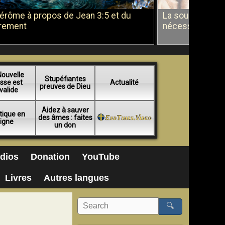
Jérôme à propos de Jean 3:5 et du
La soumission a
rement
nécessité du b
Nouvelle
Stupéfiantes
sse est
Actualité
preuves de Dieu
valide
Aidez à sauver
tique en
des âmes : faites
ligne
un don
dios
Donation
YouTube
Livres
Autres langues
🔍