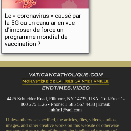
Le « coronavirus » causé par
la 5G ou un canular en vue
d'imposer de force un
programme mondial de
vaccination ?
4425 Schneider Road, Fillmore, NY 14735, USA | Toll-Free: 1-
800-275-1126 • Phone: 1-585-567-4433 | Email:
mhfm1@aol.com
Unless otherwise specified, the articles, files, videos, audios,
images, and other creative works on this website or otherwise
generated at any point of time are the intellectual property of