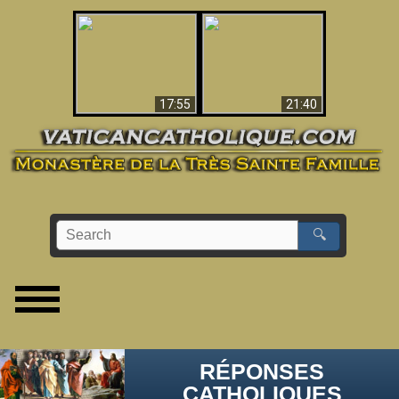
Ceci explique la
confusion et la crise
L'Antéchrist Identifié !
post-Vatican II
17:55
21:40
🔍
RÉPONSES
CATHOLIQUES