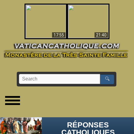
Ceci explique la
confusion et la crise
L'Antéchrist Identifié !
post-Vatican II
17:55
21:40
🔍
RÉPONSES
CATHOLIQUES