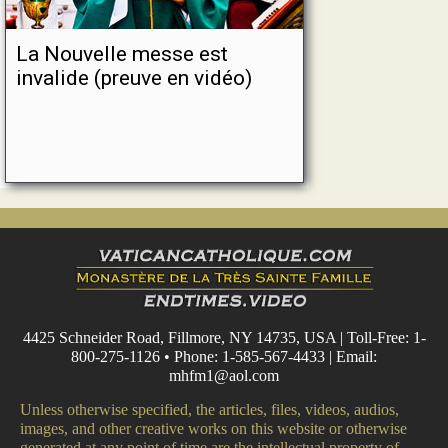
La Nouvelle messe est
invalide (preuve en vidéo)
4425 Schneider Road, Fillmore, NY 14735, USA | Toll-Free: 1-
800-275-1126 • Phone: 1-585-567-4433 | Email:
mhfm1@aol.com
Unless otherwise specified, the articles, files, videos, audios,
images, and other creative works on this website or otherwise
generated at any point of time are the intellectual property of