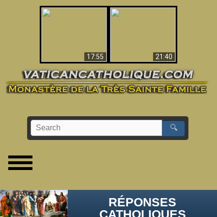
Ceci explique la
confusion et la crise
L'Antéchrist Identifié !
post-Vatican II
17:55
21:40
🔍
RÉPONSES
CATHOLIQUES