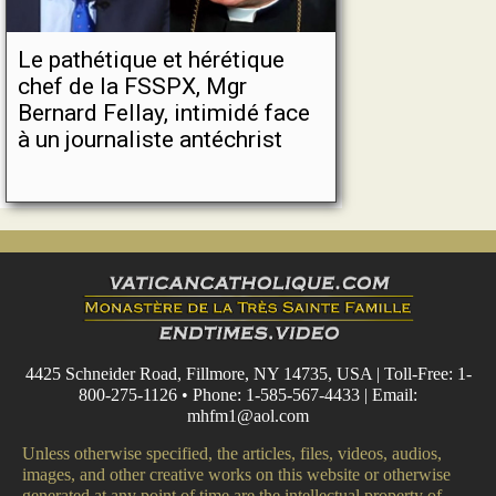
Le pathétique et hérétique
chef de la FSSPX, Mgr
Bernard Fellay, intimidé face
à un journaliste antéchrist
4425 Schneider Road, Fillmore, NY 14735, USA | Toll-Free: 1-
800-275-1126 • Phone: 1-585-567-4433 | Email:
mhfm1@aol.com
Unless otherwise specified, the articles, files, videos, audios,
images, and other creative works on this website or otherwise
generated at any point of time are the intellectual property of