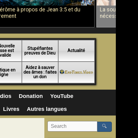
Jérôme à propos de Jean 3:5 et du
La soumission a
rement
nécessité du b
Nouvelle
Stupéfiantes
sse est
Actualité
preuves de Dieu
valide
Aidez à sauver
tique en
des âmes : faites
ligne
un don
dios
Donation
YouTube
Livres
Autres langues
🔍