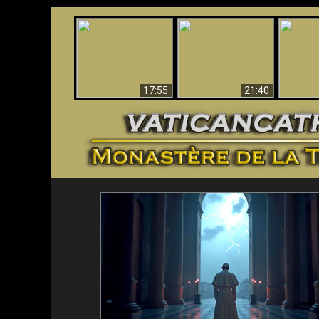
Ceci explique la
Stupéfia
confusion et la crise
L'Antéchrist Identifié !
de Die
post-Vatican II
scientif
17:55
21:40
<