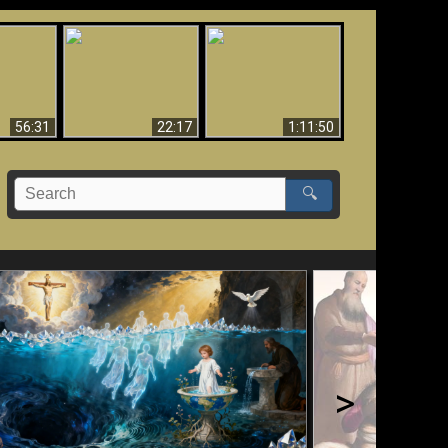
Le Temple de Dieu
dans les Prophéties
Le monde arrive-t-il à
miracles
(2 Thess. 2:4) n'est
sa fin ?
pas juif
56:31
22:17
1:11:50
🔍
>