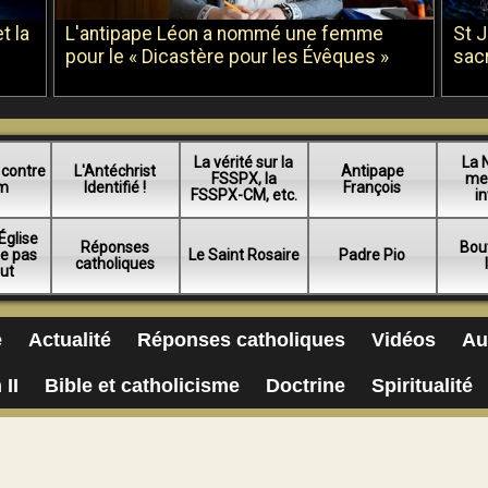
t la
L'antipape Léon a nommé une femme
St 
pour le « Dicastère pour les Évêques »
sac
La vérité sur la
La 
 contre
L'Antéchrist
Antipape
FSSPX, la
me
am
Identifié !
François
FSSPX-CM, etc.
in
Église
Réponses
Bou
ue pas
Le Saint Rosaire
Padre Pio
catholiques
lut
e
Actualité
Réponses catholiques
Vidéos
Au
 II
Bible et catholicisme
Doctrine
Spiritualité