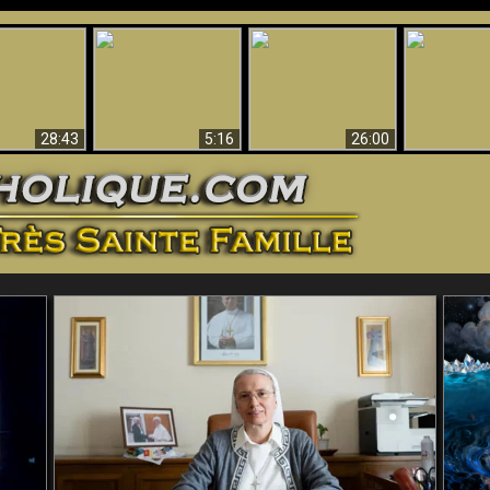
ntes preuves
Pourquoi l’Enfer doit
Babylone est
u - Preuves
Création et 
être éternel
tombée, tombée !!
iques de Dieu
28:43
5:16
26:00