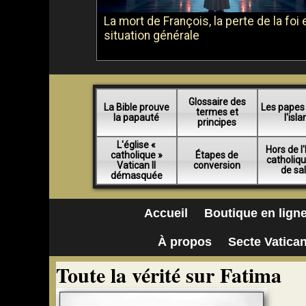
La mort de François, la perte de la foi e
situation générale
Glossaire des
La Bible prouve
Les papes
termes et
la papauté
l'isl
principes
L'église «
Hors de l'
catholique »
Étapes de
catholiq
Vatican II
conversion
de sa
démasquée
Accueil
Boutique en lign
À propos
Secte Vatican
Toute la vérité sur Fatima