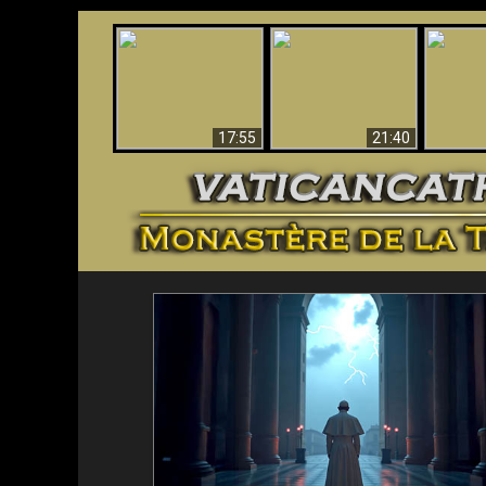
Ceci explique la
Stupéfia
confusion et la crise
L'Antéchrist Identifié !
de Die
post-Vatican II
scientif
17:55
21:40
<