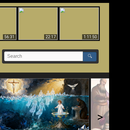
Le Temple de Dieu
dans les Prophéties
Le monde arrive-t-il à
miracles
(2 Thess. 2:4) n'est
sa fin ?
pas juif
56:31
22:17
1:11:50
🔍
>