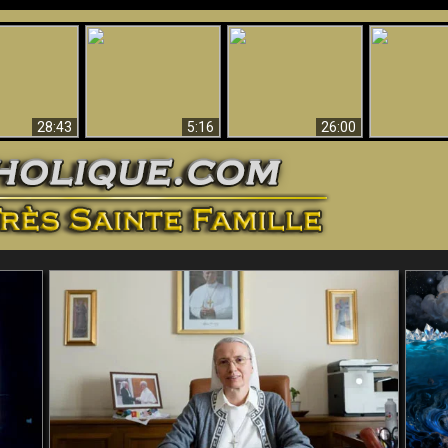
ntes preuves
Pourquoi l’Enfer doit
Babylone est
u - Preuves
Création et 
être éternel
tombée, tombée !!
iques de Dieu
28:43
5:16
26:00