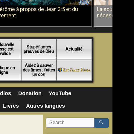
Jérôme à propos de Jean 3:5 et du
La soumission a
rement
nécessité du b
Nouvelle
Stupéfiantes
sse est
Actualité
preuves de Dieu
valide
Aidez à sauver
tique en
des âmes : faites
ligne
un don
dios
Donation
YouTube
Livres
Autres langues
🔍