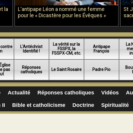
t la
L'antipape Léon a nommé une femme
St 
pour le « Dicastère pour les Évêques »
sac
La vérité sur la
La 
 contre
L'Antéchrist
Antipape
FSSPX, la
me
am
Identifié !
François
FSSPX-CM, etc.
in
Église
Réponses
Bou
ue pas
Le Saint Rosaire
Padre Pio
catholiques
lut
e
Actualité
Réponses catholiques
Vidéos
Au
 II
Bible et catholicisme
Doctrine
Spiritualité