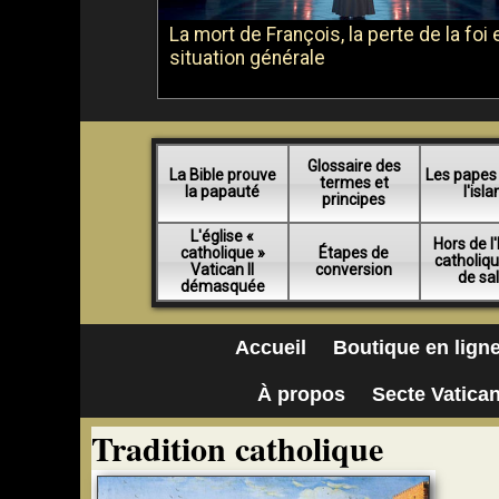
La mort de François, la perte de la foi e
situation générale
Glossaire des
La Bible prouve
Les papes
termes et
la papauté
l'isl
principes
L'église «
Hors de l'
catholique »
Étapes de
catholiq
Vatican II
conversion
de sa
démasquée
Accueil
Boutique en lign
À propos
Secte Vatican
Tradition catholique