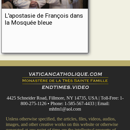
L'apostasie de François dans
la Mosquée bleue
4425 Schneider Road, Fillmore, NY 14735, USA | Toll-Free: 1-
800-275-1126 • Phone: 1-585-567-4433 | Email:
mhfm1@aol.com
Unless otherwise specified, the articles, files, videos, audios,
images, and other creative works on this website or otherwise
generated at any point of time are the intellectual property of