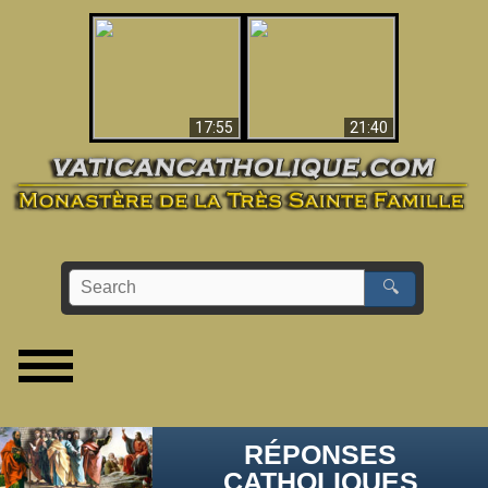
Ceci explique la
confusion et la crise
L'Antéchrist Identifié !
post-Vatican II
17:55
21:40
🔍
RÉPONSES
CATHOLIQUES