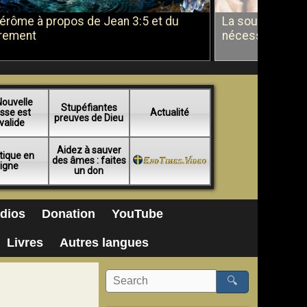
Jérôme à propos de Jean 3:5 et du
La soumission a
rement
nécessité du b
Nouvelle
Stupéfiantes
sse est
Actualité
preuves de Dieu
valide
Aidez à sauver
tique en
des âmes : faites
ligne
un don
dios
Donation
YouTube
Livres
Autres langues
🔍