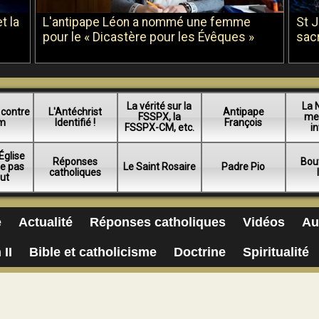
t la
L'antipape Léon a nommé une femme
St 
pour le « Dicastère pour les Évêques »
sac
La vérité sur la
La 
 contre
L'Antéchrist
Antipape
FSSPX, la
me
am
Identifié !
François
FSSPX-CM, etc.
in
Église
Réponses
Bou
ue pas
Le Saint Rosaire
Padre Pio
catholiques
lut
e
Actualité
Réponses catholiques
Vidéos
Au
 II
Bible et catholicisme
Doctrine
Spiritualité