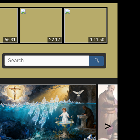
Le Temple de Dieu
dans les Prophéties
Le monde arrive-t-il à
miracles
(2 Thess. 2:4) n'est
sa fin ?
pas juif
56:31
22:17
1:11:50
🔍
>