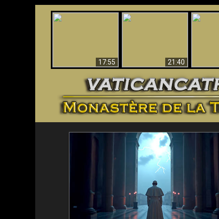
Ceci explique la
Stupéfia
confusion et la crise
L'Antéchrist Identifié !
de Die
post-Vatican II
scientif
17:55
21:40
<