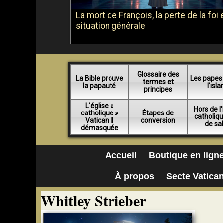
La mort de François, la perte de la foi e
situation générale
Glossaire des
La Bible prouve
Les papes
termes et
la papauté
l'isl
principes
L'église «
Hors de l'
catholique »
Étapes de
catholiq
Vatican II
conversion
de sa
démasquée
Accueil
Boutique en lign
À propos
Secte Vatican
Whitley Strieber