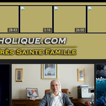
ntes preuves
Pourquoi l’Enfer doit
Babylone est
u - Preuves
Création et 
être éternel
tombée, tombée !!
iques de Dieu
28:43
5:16
26:00