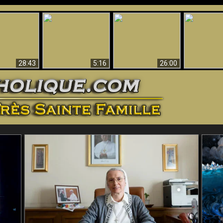
ntes preuves
Pourquoi l’Enfer doit
Babylone est
u - Preuves
Création et 
être éternel
tombée, tombée !!
iques de Dieu
28:43
5:16
26:00