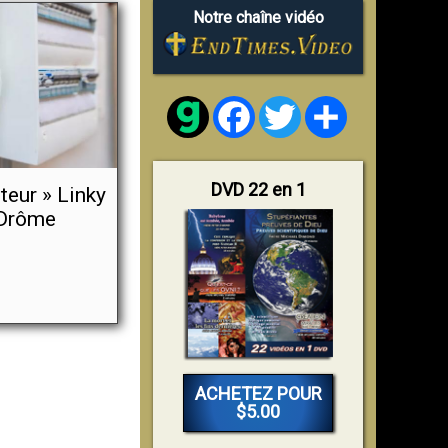
Notre chaîne vidéo
Facebook
Twitter
Share
DVD 22 en 1
teur » Linky
 Drôme
ACHETEZ POUR
$5.00