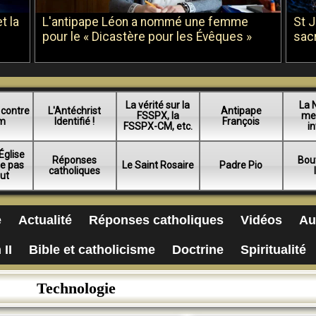
t la
L'antipape Léon a nommé une femme
St 
pour le « Dicastère pour les Évêques »
sac
La vérité sur la
La 
 contre
L'Antéchrist
Antipape
FSSPX, la
me
am
Identifié !
François
FSSPX-CM, etc.
in
Église
Réponses
Bou
ue pas
Le Saint Rosaire
Padre Pio
catholiques
lut
e
Actualité
Réponses catholiques
Vidéos
Au
 II
Bible et catholicisme
Doctrine
Spiritualité
Technologie