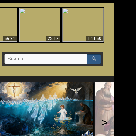
Le Temple de Dieu
dans les Prophéties
Le monde arrive-t-il à
miracles
(2 Thess. 2:4) n'est
sa fin ?
pas juif
56:31
22:17
1:11:50
🔍
>