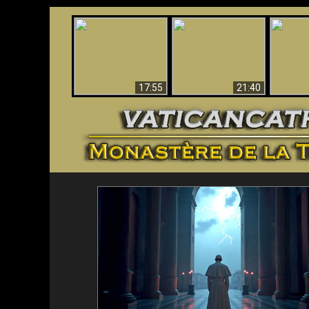
Ceci explique la
Stupéfia
confusion et la crise
L'Antéchrist Identifié !
de Die
post-Vatican II
scientif
17:55
21:40
<