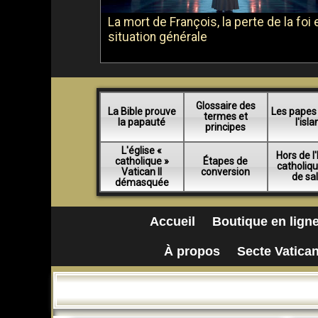
La mort de François, la perte de la foi e
situation générale
Glossaire des
La Bible prouve
Les papes
termes et
la papauté
l'isl
principes
L'église «
Hors de l'
catholique »
Étapes de
catholiq
Vatican II
conversion
de sa
démasquée
Accueil
Boutique en lign
À propos
Secte Vatican