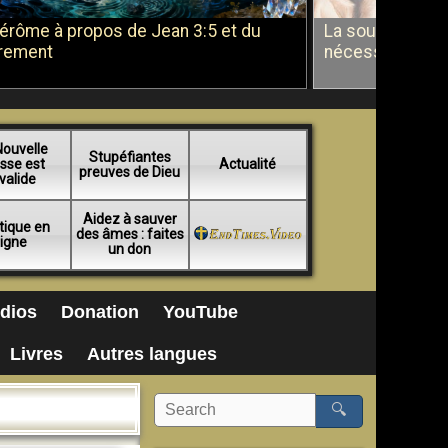
Jérôme à propos de Jean 3:5 et du
La soumission a
rement
nécessité du b
Nouvelle
Stupéfiantes
sse est
Actualité
preuves de Dieu
valide
Aidez à sauver
tique en
des âmes : faites
ligne
un don
dios
Donation
YouTube
Livres
Autres langues
🔍