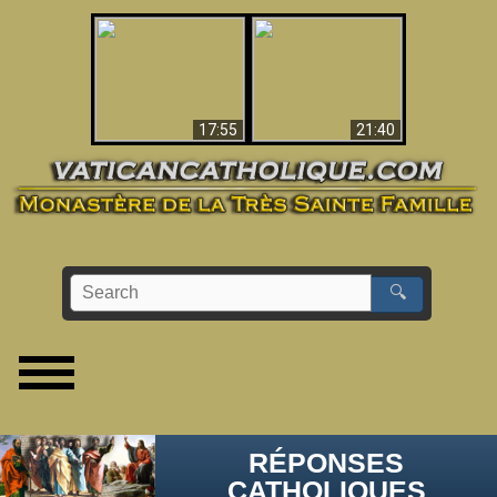
Ceci explique la
confusion et la crise
L'Antéchrist Identifié !
post-Vatican II
17:55
21:40
🔍
RÉPONSES
CATHOLIQUES