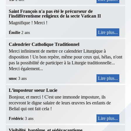
Saint François n'a pas été le précurseur de
l'indifférentisme religieux de la secte Vatican II
Magnifique ! Merci !
Lire plus...
Émilie
2 ans
Calendrier Catholique Traditionnel
Merci infiniment de mettre ce calendrier Liturgique à
disposition ! Un bon repère, même pour ceux qui, hélas, n'ont
pas la possibilité de participer à la Liturgie traditionnelle...
Merci également...
Lire plus...
smsc
3 ans
L’imposteur soeur Lucie
Bonjour, et merci ! C'est une immonde imposture, ils
recevront le digne salaire de leurs œuvres les enfants de
Belial qui ont fait cela !
Lire plus...
Frédéric
3 ans
Visibilité, baptême, et sédévacantisme