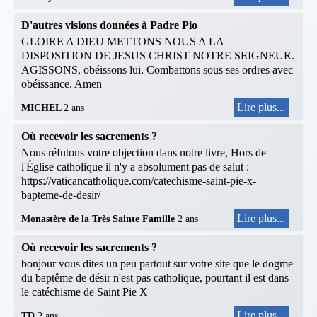
D'autres visions données à Padre Pio
GLOIRE A DIEU METTONS NOUS A LA
DISPOSITION DE JESUS CHRIST NOTRE SEIGNEUR.
AGISSONS, obéissons lui. Combattons sous ses ordres avec
obéissance. Amen
Lire plus...
MICHEL
2 ans
Où recevoir les sacrements ?
Nous réfutons votre objection dans notre livre, Hors de
l'Église catholique il n'y a absolument pas de salut :
https://vaticancatholique.com/catechisme-saint-pie-x-
bapteme-de-desir/
Lire plus...
Monastère de la Très Sainte Famille
2 ans
Où recevoir les sacrements ?
bonjour vous dites un peu partout sur votre site que le dogme
du baptême de désir n'est pas catholique, pourtant il est dans
le catéchisme de Saint Pie X
Lire plus...
TD
2 ans