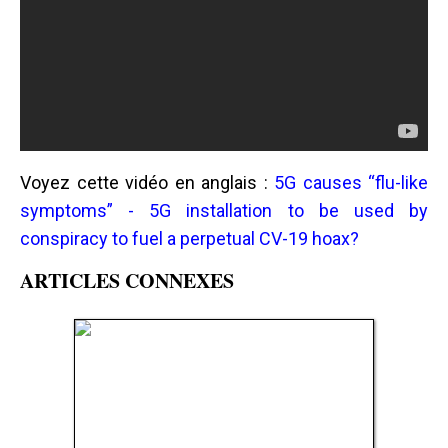
Voyez cette vidéo en anglais :
5G causes “flu-like
symptoms” - 5G installation to be used by
conspiracy to fuel a perpetual CV-19 hoax?
ARTICLES CONNEXES