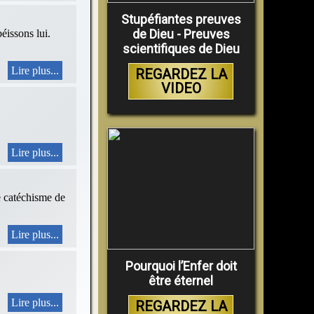
Stupéfiantes preuves
de Dieu - Preuves
sons lui.
scientifiques de Dieu
Lire plus...
REGARDEZ LA
VIDEO
Lire plus...
le catéchisme de
Lire plus...
Pourquoi l’Enfer doit
être éternel
Lire plus...
REGARDEZ LA