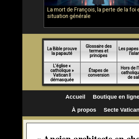
La mort de François, la perte de la foi e
situation générale
Glossaire des
La Bible prouve
Les papes
termes et
la papauté
l'isl
principes
L'église «
Hors de l'
catholique »
Étapes de
catholiq
Vatican II
conversion
de sa
démasquée
Accueil
Boutique en lign
À propos
Secte Vatican
« Ancien architecte en ch