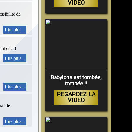
VIDEO
ssibilité de
Lire plus...
ait cela !
Lire plus...
Babylone est tombée,
tombée !!
Lire plus...
REGARDEZ LA
VIDEO
grande
Lire plus...