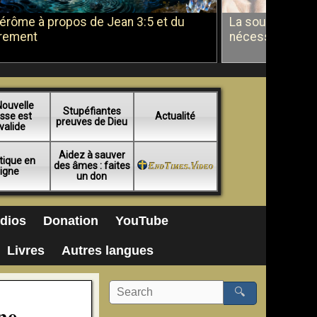
Jérôme à propos de Jean 3:5 et du
La soumission a
rement
nécessité du b
Nouvelle
Stupéfiantes
sse est
Actualité
preuves de Dieu
valide
Aidez à sauver
tique en
des âmes : faites
ligne
un don
dios
Donation
YouTube
Livres
Autres langues
🔍
ne