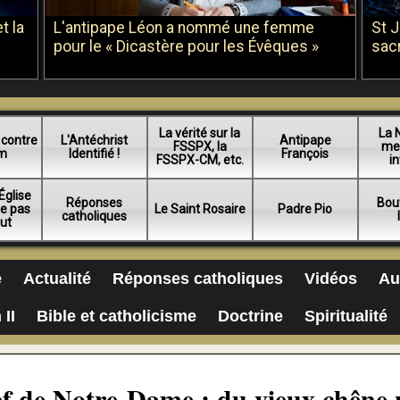
t la
L'antipape Léon a nommé une femme
St 
pour le « Dicastère pour les Évêques »
sac
La vérité sur la
La 
 contre
L'Antéchrist
Antipape
FSSPX, la
me
am
Identifié !
François
FSSPX-CM, etc.
in
Église
Réponses
Bou
ue pas
Le Saint Rosaire
Padre Pio
catholiques
lut
e
Actualité
Réponses catholiques
Vidéos
Au
 II
Bible et catholicisme
Doctrine
Spiritualité
ef de Notre-Dame : du vieux chêne 