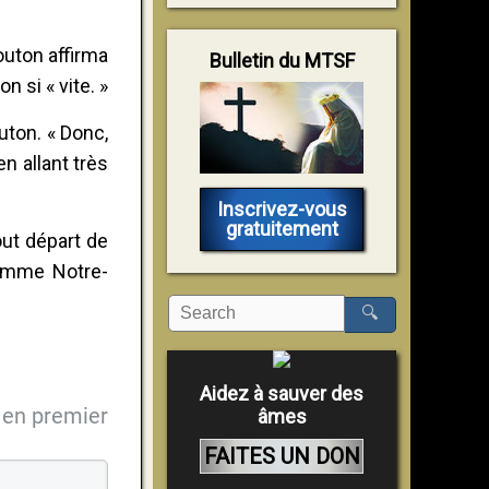
outon affirma
Bulletin du MTSF
n si « vite. »
uton. « Donc,
n allant très
Inscrivez-vous
gratuitement
out départ de
comme Notre-
🔍
Aidez à sauver des
en premier
âmes
FAITES UN DON