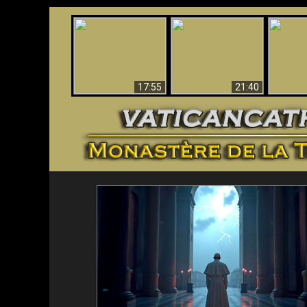
Ceci explique la
Stupéfia
confusion et la crise
L'Antéchrist Identifié !
de Die
post-Vatican II
scientif
17:55
21:40
<