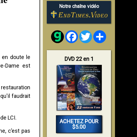
Notre chaîne vidéo
Facebook
Twitter
Share
 en doute le
DVD 22 en 1
tre-Dame est
restauration
u'il faudrait
de LCI.
ACHETEZ POUR
$5.00
ne, c’est pas