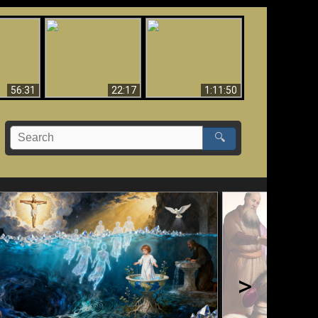
Le Temple de Dieu
dans les Prophéties
Le monde arrive-t-il à
miracles
(2 Thess. 2:4) n'est
sa fin ?
pas juif
56:31
22:17
1:11:50
🔍
>