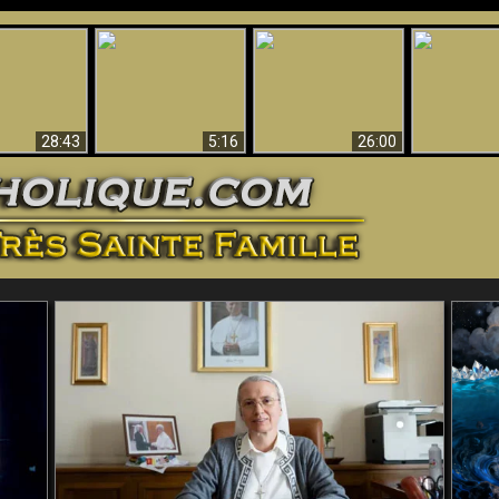
ntes preuves
Pourquoi l’Enfer doit
Babylone est
u - Preuves
Création et 
être éternel
tombée, tombée !!
iques de Dieu
28:43
5:16
26:00