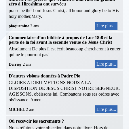
zéro à Hiroshima ont survécu
praise be the Lord Jesus Christ, all honor and glory be to His
holy mother,Mary.
Lire plus...
plaquemine
2 ans
Commentaire d’un bibliste à propos de Luc 18:8 et la
perte de la foi avant la seconde venue de Jésus-Christ
Absolument De plus il est écrit beaucoup chercheront à entrer
qui ne le pourront pas’
Lire plus...
Derriey
2 ans
D'autres visions données à Padre Pio
GLOIRE A DIEU METTONS NOUS A LA
DISPOSITION DE JESUS CHRIST NOTRE SEIGNEUR.
AGISSONS, obéissons lui. Combattons sous ses ordres avec
obéissance. Amen
Lire plus...
MICHEL
2 ans
Où recevoir les sacrements ?
Nous réfutons votre objection dans notre livre, Hors de