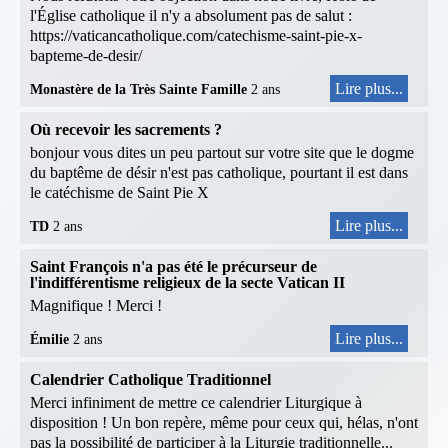
l'Église catholique il n'y a absolument pas de salut :
https://vaticancatholique.com/catechisme-saint-pie-x-
bapteme-de-desir/
Lire plus...
Monastère de la Très Sainte Famille
2 ans
Où recevoir les sacrements ?
bonjour vous dites un peu partout sur votre site que le dogme
du baptême de désir n'est pas catholique, pourtant il est dans
le catéchisme de Saint Pie X
Lire plus...
TD
2 ans
Saint François n'a pas été le précurseur de
l'indifférentisme religieux de la secte Vatican II
Magnifique ! Merci !
Lire plus...
Émilie
2 ans
Calendrier Catholique Traditionnel
Merci infiniment de mettre ce calendrier Liturgique à
disposition ! Un bon repère, même pour ceux qui, hélas, n'ont
pas la possibilité de participer à la Liturgie traditionnelle...