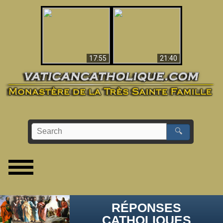
Ceci explique la
confusion et la crise
L'Antéchrist Identifié !
post-Vatican II
17:55
21:40
🔍
RÉPONSES
CATHOLIQUES