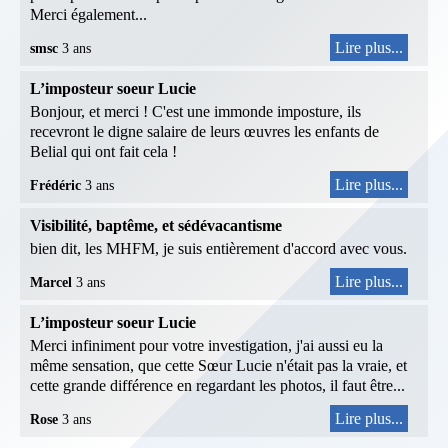
Merci également...
Lire plus...
smsc
3 ans
L’imposteur soeur Lucie
Bonjour, et merci ! C'est une immonde imposture, ils
recevront le digne salaire de leurs œuvres les enfants de
Belial qui ont fait cela !
Lire plus...
Frédéric
3 ans
Visibilité, baptême, et sédévacantisme
bien dit, les MHFM, je suis entièrement d'accord avec vous.
Lire plus...
Marcel
3 ans
L’imposteur soeur Lucie
Merci infiniment pour votre investigation, j'ai aussi eu la
même sensation, que cette Sœur Lucie n'était pas la vraie, et
cette grande différence en regardant les photos, il faut être...
Lire plus...
Rose
3 ans