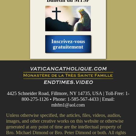
Inscrivez-vous
gratuitement
4425 Schneider Road, Fillmore, NY 14735, USA | Toll-Free: 1-
800-275-1126 • Phone: 1-585-567-4433 | Email:
mhfm1@aol.com
Unless otherwise specified, the articles, files, videos, audios,
images, and other creative works on this website or otherwise
generated at any point of time are the intellectual property of
Bro. Michael Dimond or Bro. Peter Dimond or both. All rights