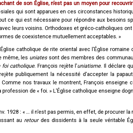
hant de son Église, n’est pas un moyen pour recouvrir 
iales qui sont apparues en ces circonstances historiq
 tout ce qui est nécessaire pour répondre aux besoins spi
x avec leurs voisins. Orthodoxes et gréco-catholiques ont
 formes de coexistence mutuellement acceptables. »
'Église catholique de rite oriental avec l'Église romaine 
 De même, les
uniates
sont des membres des communaut
 foi catholique
. François rejète l'
uniatisme
. Il déclare q
s rejète publiquement la nécessité d'accepter la papau
re. Comme nos travaux le montrent, François enseigne 
 sa profession de « foi. » L'Église catholique enseigne d
nv. 1928 : « ... il n'est pas permis, en effet, de procurer la
oussant au
retour
des dissidents à la seule véritable Ég