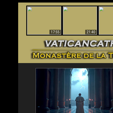
Ceci explique la
Stupéfia
confusion et la crise
L'Antéchrist Identifié !
de Die
post-Vatican II
scientif
17:55
21:40
<