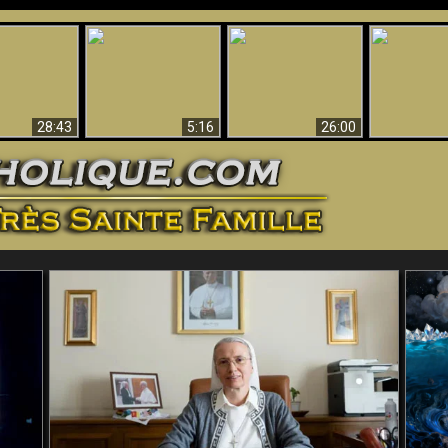
ntes preuves
Pourquoi l’Enfer doit
Babylone est
u - Preuves
Création et 
être éternel
tombée, tombée !!
iques de Dieu
28:43
5:16
26:00