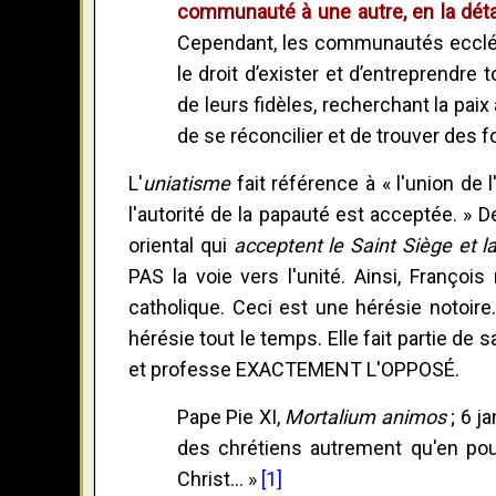
communauté à une autre, en la détac
Cependant, les communautés ecclés
le droit d’exister et d’entreprendre
de leurs fidèles, recherchant la pai
de se réconcilier et de trouver des
L'
uniatisme
fait référence à « l'union de l
l'autorité de la papauté est acceptée. »
oriental qui
acceptent le Saint Siège et la
PAS la voie vers l'unité. Ainsi, Françoi
catholique. Ceci est une hérésie notoi
hérésie tout le temps. Elle fait partie de
et professe EXACTEMENT L'OPPOSÉ.
Pape Pie XI,
Mortalium animos
; 6 ja
des chrétiens autrement qu'en p
Christ... »
[1]