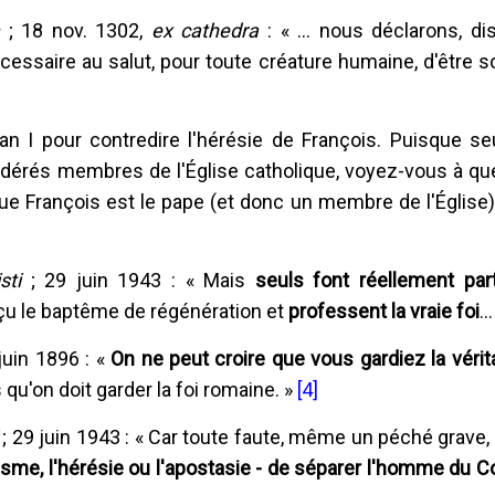
m
; 18 nov. 1302,
ex cathedra
: « ... nous déclarons, di
cessaire au salut, pour toute créature humaine, d'être 
ican I pour contredire l'hérésie de François. Puisque s
idérés membres de l'Église catholique, voyez-vous à quel
que François est le pape (et donc un membre de l'Église
sti
; 29 juin 1943 : « Mais
seuls font réellement par
çu le baptême de régénération et
professent la vraie foi
..
juin 1896 : «
On ne peut croire que vous gardiez la vérita
 qu'on doit garder la foi romaine. »
[4]
; 29 juin 1943 : « Car toute faute, même un péché grave, 
me, l'hérésie ou l'apostasie - de séparer l'homme du C