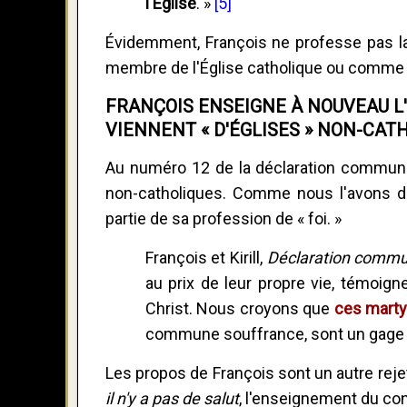
l'Église
. »
[5]
Évidemment, François ne professe pas la
membre de l'Église catholique ou comme 
FRANÇOIS ENSEIGNE À NOUVEAU L
VIENNENT « D'ÉGLISES » NON-CAT
Au numéro 12 de la déclaration commune, 
non-catholiques. Comme nous l'avons do
partie de sa profession de « foi. »
François et Kirill,
Déclaration comm
au prix de leur propre vie, témoigne
Christ. Nous croyons que
ces marty
commune souffrance, sont un gage de
Les propos de François sont un autre rej
il n'y a pas de salut
, l'enseignement du con