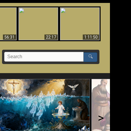
Le Temple de Dieu
dans les Prophéties
Le monde arrive-t-il à
miracles
(2 Thess. 2:4) n'est
sa fin ?
pas juif
56:31
22:17
1:11:50
🔍
>