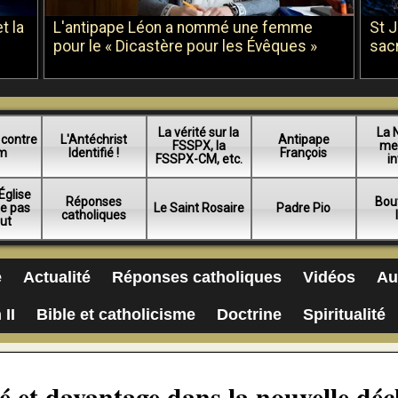
t la
L'antipape Léon a nommé une femme
St 
pour le « Dicastère pour les Évêques »
sac
La vérité sur la
La 
 contre
L'Antéchrist
Antipape
FSSPX, la
me
am
Identifié !
François
FSSPX-CM, etc.
in
Église
Réponses
Bou
ue pas
Le Saint Rosaire
Padre Pio
catholiques
lut
e
Actualité
Réponses catholiques
Vidéos
Au
 II
Bible et catholicisme
Doctrine
Spiritualité
é et davantage dans la nouvelle déc