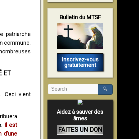
Bulletin du MTSF
e patriarche
tion commune.
e nombreuses
Inscrivez-vous
gratuitement
É ET
🔍
. Ceci vient
.
Aidez à sauver des
ribuera
âmes
s.
Il est
FAITES UN DON
n d’une