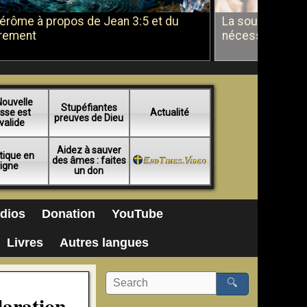
Jérôme à propos de Jean 3:5 et du
La soumission a
rement
nécessité du b
Nouvelle
Stupéfiantes
sse est
Actualité
preuves de Dieu
valide
Aidez à sauver
tique en
des âmes : faites
ligne
un don
dios
Donation
YouTube
Livres
Autres langues
🔍
laration