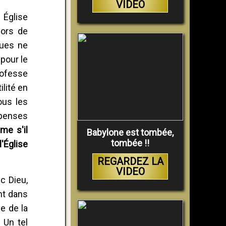
VIDEO
 Église
hors de
ques ne
 pour le
rofesse
ilité en
ous les
mpenses
me s'il
Babylone est tombée,
tombée !!
l'Église
REGARDEZ LA
VIDEO
c Dieu,
nt dans
e de la
 Un tel