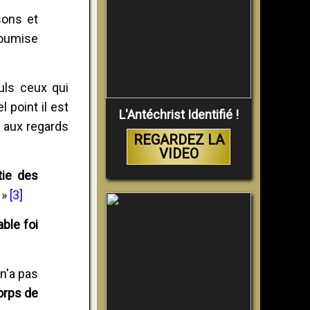
sons et
soumise
euls ceux qui
 point il est
L'Antéchrist Identifié !
) aux regards
REGARDEZ LA
VIDEO
tie des
. »
[3]
ble foi
n'a pas
orps de