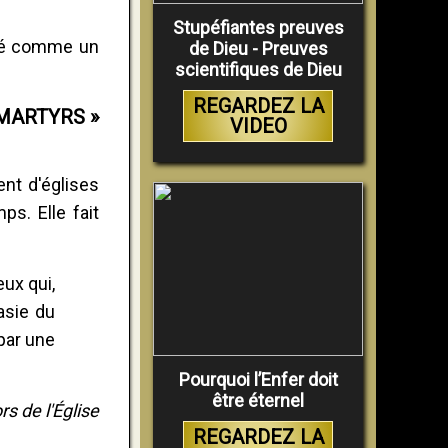
Stupéfiantes preuves
éré comme un
de Dieu - Preuves
scientifiques de Dieu
REGARDEZ LA
MARTYRS »
VIDEO
ent d'églises
s. Elle fait
eux qui,
tasie du
 par une
Pourquoi l’Enfer doit
être éternel
rs de l'Église
REGARDEZ LA