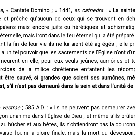
ce
, « Cantate Domino ; » 1441,
ex cathedra
: « La sainte
e et prêche qu'aucun de ceux qui se trouvent en de
t païens mais encore juifs ou hérétiques et schismati
éternelle, mais iront dans le feu éternel qui a été préparé
 la fin de leur vie ils ne lui aient été agrégés ; elle p
 a un tel pouvoir que les sacrements de l'Église n'ont d'ut
meurent en elle, pour eux seuls jeûnes, aumônes et t
ercices de la milice chrétienne enfantent les réco
t être sauvé, si grandes que soient ses aumônes, mê
, s'il n'est pas demeuré dans le sein et dans l'unité de 
s vestrae
; 585 A.D. : « Ils ne peuvent pas demeurer ave
açon unanime dans l'Église de Dieu ; et même s'ils brûle
 au bûcher et aux bêtes, ils n'obtiendront pas la couronn
ise foi, ni la gloire finale, mais la mort du désespoir.