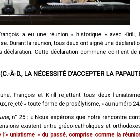
rançois a eu une réunion « historique » avec Kirill, l
sse. Durant la réunion, tous deux ont signé une déclara
a déclaration. Cette déclaration commune contient d
(C.-À-D., LA NÉCESSITÉ D'ACCEPTER LA PAPAUT
, François et Kirill rejettent tous deux l'uniatisme
ux, rejeté « toute forme de prosélytisme, » au numéro 24
mune
, n° 25 : « Nous espérons que notre rencontre cont
 tensions existent entre gréco-catholiques et orthodoxe
de l’« uniatisme » du passé, comprise comme la réunio