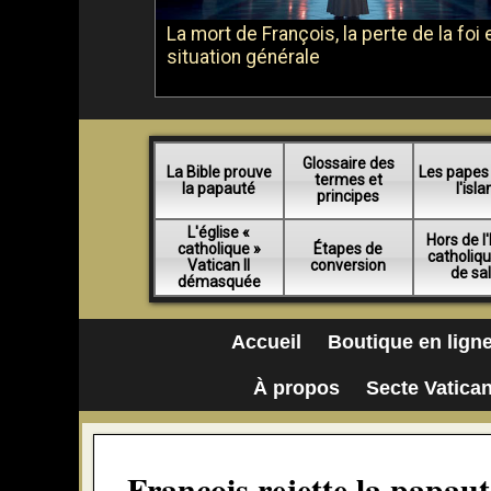
La mort de François, la perte de la foi e
situation générale
Glossaire des
La Bible prouve
Les papes
termes et
la papauté
l'isl
principes
L'église «
Hors de l'
catholique »
Étapes de
catholiq
Vatican II
conversion
de sa
démasquée
Accueil
Boutique en lign
À propos
Secte Vatican
François rejette la papaut