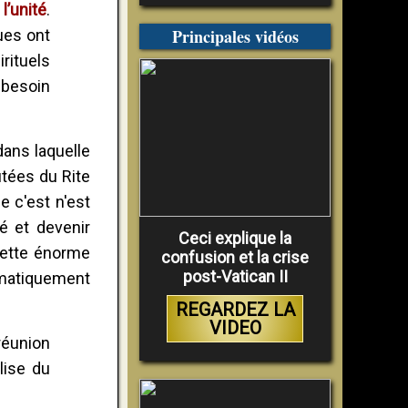
l’unité
.
Principales vidéos
ues ont
rituels
 besoin
dans laquelle
ées du Rite
ue c'est n'est
té et devenir
Ceci explique la
cette énorme
confusion et la crise
post-Vatican II
ogmatiquement
REGARDEZ LA
VIDEO
 réunion
lise du