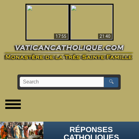
Ceci explique la
confusion et la crise
L'Antéchrist Identifié !
post-Vatican II
17:55
21:40
🔍
RÉPONSES
CATHOLIQUES