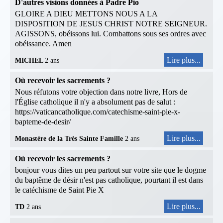
D'autres visions données à Padre Pio
GLOIRE A DIEU METTONS NOUS A LA
DISPOSITION DE JESUS CHRIST NOTRE SEIGNEUR.
AGISSONS, obéissons lui. Combattons sous ses ordres avec
obéissance. Amen
Lire plus...
MICHEL
2 ans
Où recevoir les sacrements ?
Nous réfutons votre objection dans notre livre, Hors de
l'Église catholique il n'y a absolument pas de salut :
https://vaticancatholique.com/catechisme-saint-pie-x-
bapteme-de-desir/
Lire plus...
Monastère de la Très Sainte Famille
2 ans
Où recevoir les sacrements ?
bonjour vous dites un peu partout sur votre site que le dogme
du baptême de désir n'est pas catholique, pourtant il est dans
le catéchisme de Saint Pie X
Lire plus...
TD
2 ans