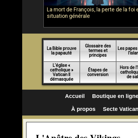
La mort de François, la perte de la foi e
situation générale
Glossaire des
La Bible prouve
Les papes
termes et
la papauté
l'isl
principes
L'église «
Hors de l'
catholique »
Étapes de
catholiq
Vatican II
conversion
de sa
démasquée
Accueil
Boutique en lign
À propos
Secte Vatican
L'Apôtre des Vikings