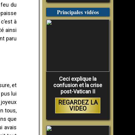
e feu du
Principales vidéos
épaisse
 c’est à
té ainsi
ent paru
Ceci explique la
confusion et la crise
sure, et
post-Vatican II
 pus lui
REGARDEZ LA
 joyeux
VIDEO
en tous,
ans que
i avais