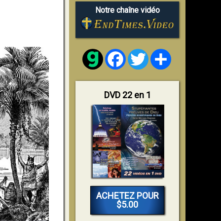
Notre chaîne vidéo
Facebook
Twitter
Share
DVD 22 en 1
ACHETEZ POUR
$5.00