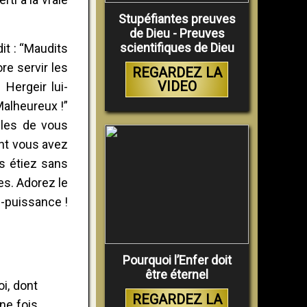
Stupéfiantes preuves
de Dieu - Preuves
scientifiques de Dieu
dit : “Maudits
re servir les
REGARDEZ LA
VIDEO
Hergeir lui-
Malheureux !”
ables de vous
ont vous avez
us étiez sans
es. Adorez le
e-puissance !
Pourquoi l’Enfer doit
être éternel
oi, dont
REGARDEZ LA
une fois