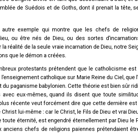
blée de Suédois et de Goths, dont il prenait la tête, se
’un autre exemple qui montre que les chefs de religi
eu, ou être nés de Dieu, ou des sortes d’incarnations
la réalité de la seule vraie incarnation de Dieu, notre Se
gions que le démon a créées.
mbreux protestants prétendent que le catholicisme est 
l’enseignement catholique sur Marie Reine du Ciel, que l
nt du paganisme babylonien. Cette théorie est bien sûr rid
s avec eux-mêmes, quand ils disent que toute similitu
 plus récente veut forcément dire que cette dernière est
e Christ lui-même : car le Christ, le Fils de Dieu et vrai Di
de toute éternité, est engendré éternellement par Dieu l
x anciens chefs de religions païennes prétendaient êtr