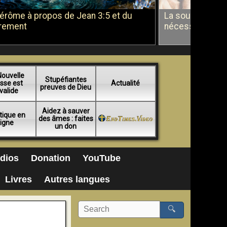
Jérôme à propos de Jean 3:5 et du
La soumission a
rement
nécessité du b
Nouvelle
Stupéfiantes
sse est
Actualité
preuves de Dieu
valide
Aidez à sauver
tique en
des âmes : faites
ligne
un don
dios
Donation
YouTube
Livres
Autres langues
🔍