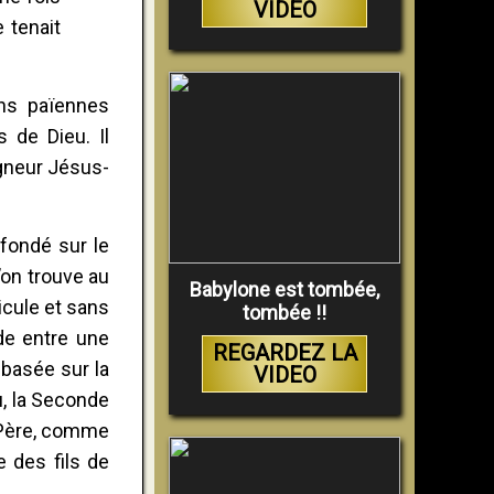
VIDEO
 tenait
ons païennes
 de Dieu. Il
igneur Jésus-
fondé sur le
’on trouve au
Babylone est tombée,
icule et sans
tombée !!
de entre une
REGARDEZ LA
 basée sur la
VIDEO
eu, la Seconde
e Père, comme
e des fils de