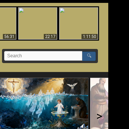
Le Temple de Dieu
dans les Prophéties
Le monde arrive-t-il à
miracles
(2 Thess. 2:4) n'est
sa fin ?
pas juif
56:31
22:17
1:11:50
🔍
>