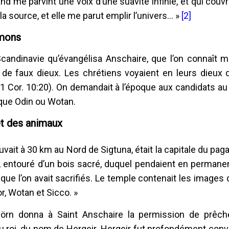
 me parvint une voix d’une suavité infinie, et qui couvra
la source, et elle me parut emplir l’univers... »
[2]
émons
Scandinavie qu’évangélisa Anschaire, que l’on connaît 
de faux dieux. Les chrétiens voyaient en leurs dieux
t 1 Cor. 10:20). On demandait à l’époque aux candidats 
 que Odin ou Wotan.
et des animaux
uvait à 30 km au Nord de Sigtuna, était la capitale du pa
r, entouré d’un bois sacré, duquel pendaient en permane
 l’on avait sacrifiés. Le temple contenait les images d
r, Wotan et Sicco. »
jörn donna à Saint Anschaire la permission de prêcher
u roi, du nom de Hergeir. Hergeir fut profondément conver