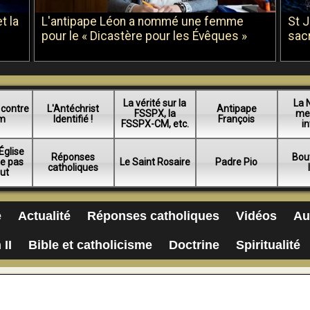
t la
L'antipape Léon a nommé une femme
St 
pour le « Dicastère pour les Évêques »
sac
La vérité sur la
La 
 contre
L'Antéchrist
Antipape
FSSPX, la
me
am
Identifié !
François
FSSPX-CM, etc.
in
Église
Réponses
Bou
ue pas
Le Saint Rosaire
Padre Pio
catholiques
lut
e
Actualité
Réponses catholiques
Vidéos
Au
 II
Bible et catholicisme
Doctrine
Spiritualité