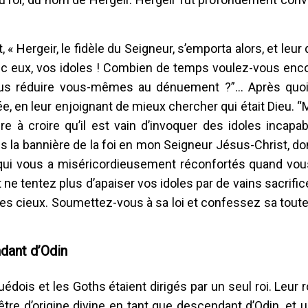
« Hergeir, le fidèle du Seigneur, s’emporta alors, et leur 
vec eux, vos idoles ! Combien de temps voulez-vous enco
s réduire vous-mêmes au dénuement ?”... Après quoi 
e, en leur enjoignant de mieux chercher qui était Dieu. “
dre à croire qu’il est vain d’invoquer des idoles incap
s la bannière de la foi en mon Seigneur Jésus-Christ, d
et qui vous a miséricordieusement réconfortés quand vo
ne tentez plus d’apaiser vos idoles par de vains sacrific
s les cieux. Soumettez-vous à sa loi et confessez sa tout
ndant d’Odin
édois et les Goths étaient dirigés par un seul roi. Leur r
 être d’origine divine en tant que descendant d’Odin, et 