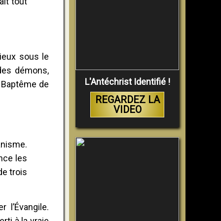
it tout
mieux sous le
 des démons,
L'Antéchrist Identifié !
au Baptême de
REGARDEZ LA
VIDEO
ganisme.
nce les
e trois
 l’Évangile.
ti à la vraie