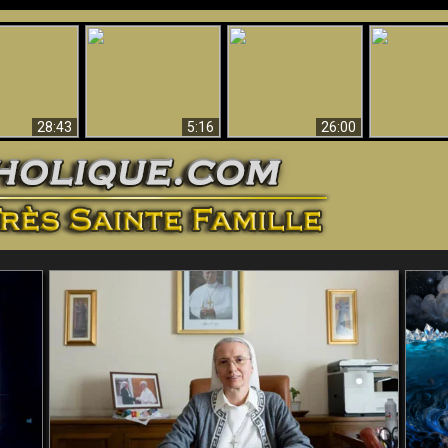
ntes preuves
Pourquoi l’Enfer doit
Babylone est
u - Preuves
Création et 
être éternel
tombée, tombée !!
iques de Dieu
28:43
5:16
26:00