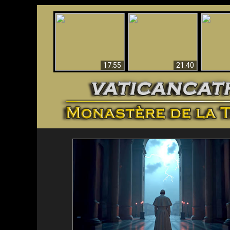
Ceci explique la
Stupéfia
confusion et la crise
L'Antéchrist Identifié !
de Die
post-Vatican II
scientif
17:55
21:40
<