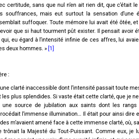
vec certitude, sans que nul n’en ait rien dit, que c’était l
es souffrances, mais eut surtout la sensation d’une 
 semblait suffoquer. Toute mémoire lui avait été ôtée, et
voir que si haut tourment pût exister. Il pensait avoir é
ui, eu égard à l’intensité infinie de ces affres, lui avai
 les deux hommes. »
[1]
re :
, une clarté inaccessible dont l’intensité passait toute me
 les plus splendides. Si vaste était cette clarté, que je ne
ait une source de jubilation aux saints dont les rangs
rocédait l’immense illumination... Il était pour ainsi dire 
uides m’avaient amené face à cette immense clarté, où, s
e trônait la Majesté du Tout-Puissant. Comme eux, je lu