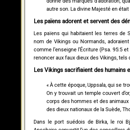
donné des marques d’adoration, quand
autre son. La divine Majesté en était 
Les païens adorent et servent des d
Les païens qui habitaient les terres de 
nom de Vikings ou Normands, adoraient 
comme l'enseigne l’Écriture (Psa. 95:5 e
renoncer aux faux dieux des Vikings, tels
Les Vikings sacrifiaient des humains 
« À cette époque, Uppsala, qui se tro
On y trouvait un temple couvert d’o
corps des hommes et des animaux que
des dieux nationaux de la Suède, Tho
Dans le port suédois de Birka, le roi B
Anschaire convertit l’un des conseillers d