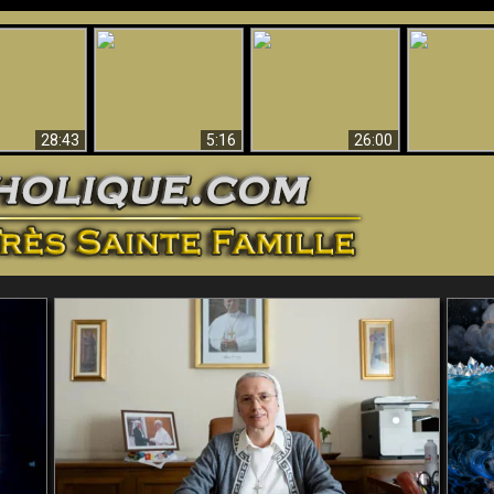
ntes preuves
Pourquoi l’Enfer doit
Babylone est
u - Preuves
Création et 
être éternel
tombée, tombée !!
iques de Dieu
28:43
5:16
26:00