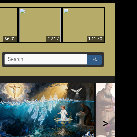
Le Temple de Dieu
dans les Prophéties
Le monde arrive-t-il à
miracles
(2 Thess. 2:4) n'est
sa fin ?
pas juif
56:31
22:17
1:11:50
🔍
>