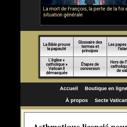
La mort de François, la perte de la foi e
situation générale
Glossaire des
La Bible prouve
Les papes
termes et
la papauté
l'isl
principes
L'église «
Hors de l'
catholique »
Étapes de
catholiq
Vatican II
conversion
de sa
démasquée
Accueil
Boutique en lign
À propos
Secte Vatican
Asthmatique licencié pou