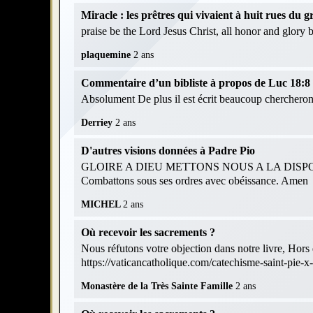
Miracle : les prêtres qui vivaient à huit rues du
praise be the Lord Jesus Christ, all honor and glory
plaquemine
2 ans
Commentaire d’un bibliste à propos de Luc 18:8 et
Absolument De plus il est écrit beaucoup chercheront
Derriey
2 ans
D'autres visions données à Padre Pio
GLOIRE A DIEU METTONS NOUS A LA DISPOS
Combattons sous ses ordres avec obéissance. Amen
MICHEL
2 ans
Où recevoir les sacrements ?
Nous réfutons votre objection dans notre livre, Hors d
https://vaticancatholique.com/catechisme-saint-pie-x
Monastère de la Très Sainte Famille
2 ans