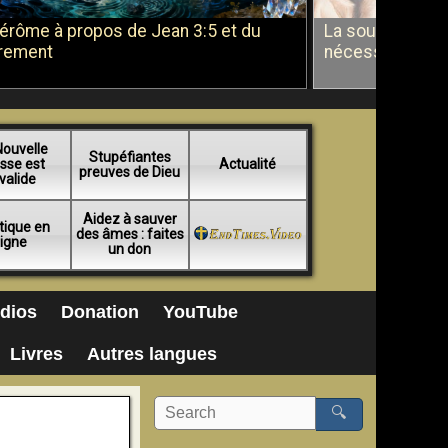
Jérôme à propos de Jean 3:5 et du
La soumission a
rement
nécessité du b
Nouvelle
Stupéfiantes
sse est
Actualité
preuves de Dieu
valide
Aidez à sauver
tique en
des âmes : faites
ligne
un don
dios
Donation
YouTube
Livres
Autres langues
🔍