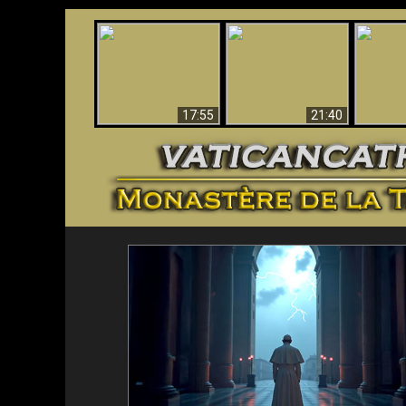
Ceci explique la
Stupéfia
confusion et la crise
L'Antéchrist Identifié !
de Die
post-Vatican II
scientif
17:55
21:40
<