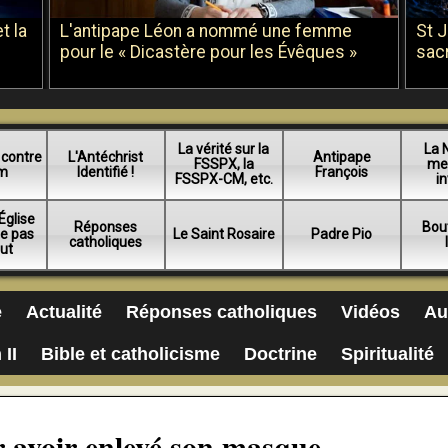
t la
L'antipape Léon a nommé une femme
St 
pour le « Dicastère pour les Évêques »
sac
La vérité sur la
La 
 contre
L'Antéchrist
Antipape
FSSPX, la
me
am
Identifié !
François
FSSPX-CM, etc.
in
Église
Réponses
Bou
ue pas
Le Saint Rosaire
Padre Pio
catholiques
lut
e
Actualité
Réponses catholiques
Vidéos
Au
 II
Bible et catholicisme
Doctrine
Spiritualité
r avoir enlevé son masque