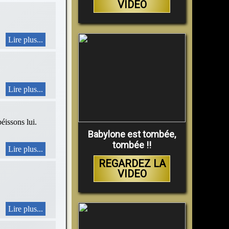
VIDEO
Lire plus...
Lire plus...
sons lui.
Babylone est tombée,
tombée !!
Lire plus...
REGARDEZ LA
VIDEO
Lire plus...