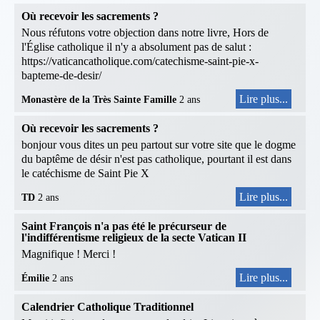
Où recevoir les sacrements ?
Nous réfutons votre objection dans notre livre, Hors de
l'Église catholique il n'y a absolument pas de salut :
https://vaticancatholique.com/catechisme-saint-pie-x-
bapteme-de-desir/
Lire plus...
Monastère de la Très Sainte Famille
2 ans
Où recevoir les sacrements ?
bonjour vous dites un peu partout sur votre site que le dogme
du baptême de désir n'est pas catholique, pourtant il est dans
le catéchisme de Saint Pie X
Lire plus...
TD
2 ans
Saint François n'a pas été le précurseur de
l'indifférentisme religieux de la secte Vatican II
Magnifique ! Merci !
Lire plus...
Émilie
2 ans
Calendrier Catholique Traditionnel