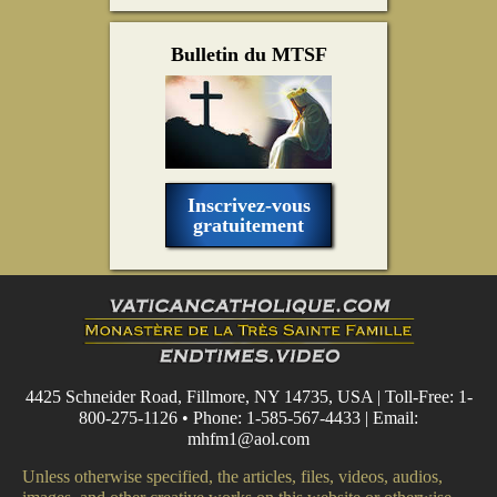
Bulletin du MTSF
Inscrivez-vous
gratuitement
4425 Schneider Road, Fillmore, NY 14735, USA | Toll-Free: 1-
800-275-1126 • Phone: 1-585-567-4433 | Email:
mhfm1@aol.com
Unless otherwise specified, the articles, files, videos, audios,