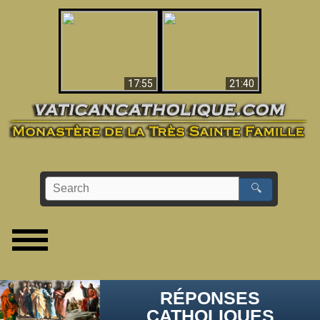
Ceci explique la
confusion et la crise
L'Antéchrist Identifié !
post-Vatican II
17:55
21:40
🔍
RÉPONSES
CATHOLIQUES