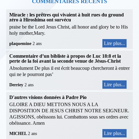
COMMENTAIRES RÉCENTS
Miracle : les prêtres qui vivaient à huit rues du ground
zéro à Hiroshima ont survécu
praise be the Lord Jesus Christ, all honor and glory be to His
holy mother,Mary.
Lire plus...
plaquemine
2 ans
Commentaire d’un bibliste à propos de Luc 18:8 et la
perte de la foi avant la seconde venue de Jésus-Christ
Absolument De plus il est écrit beaucoup chercheront à entrer
qui ne le pourront pas’
Lire plus...
Derriey
2 ans
D'autres visions données à Padre Pio
GLOIRE A DIEU METTONS NOUS A LA
DISPOSITION DE JESUS CHRIST NOTRE SEIGNEUR.
AGISSONS, obéissons lui. Combattons sous ses ordres avec
obéissance. Amen
Lire plus...
MICHEL
2 ans