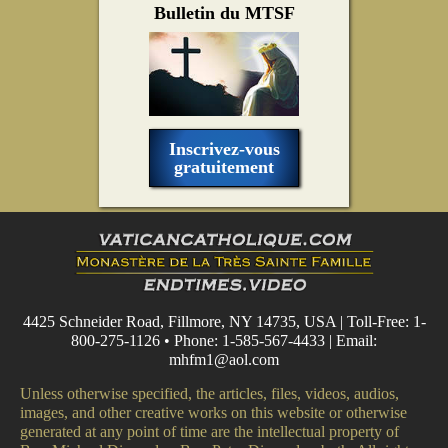
Bulletin du MTSF
Inscrivez-vous
gratuitement
4425 Schneider Road, Fillmore, NY 14735, USA | Toll-Free: 1-
800-275-1126 • Phone: 1-585-567-4433 | Email:
mhfm1@aol.com
Unless otherwise specified, the articles, files, videos, audios,
images, and other creative works on this website or otherwise
generated at any point of time are the intellectual property of