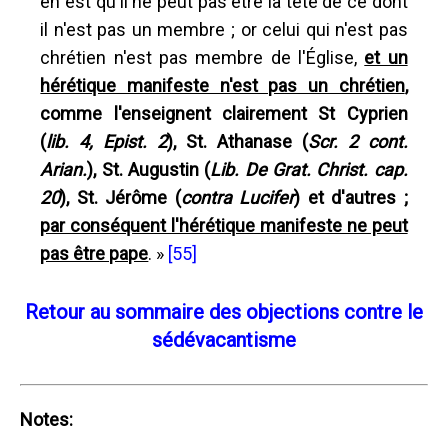
en est qu'il ne peut pas être la tête de ce dont
il n'est pas un membre ; or celui qui n'est pas
chrétien n'est pas membre de l'Église,
et un
hérétique manifeste n'est pas un chrétien
,
comme l'enseignent clairement St Cyprien
(
lib. 4, Epist. 2
), St. Athanase (
Scr. 2 cont.
Arian.
), St. Augustin (
Lib. De Grat. Christ. cap.
20
), St. Jérôme (
contra Lucifer
) et d'autres ;
par conséquent l'hérétique manifeste ne peut
pas être pape
. »
[55]
Retour au sommaire des objections contre le
sédévacantisme
Notes: