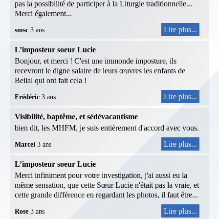
pas la possibilité de participer à la Liturgie traditionnelle...
Merci également...
Lire plus...
smsc
3 ans
L’imposteur soeur Lucie
Bonjour, et merci ! C'est une immonde imposture, ils
recevront le digne salaire de leurs œuvres les enfants de
Belial qui ont fait cela !
Lire plus...
Frédéric
3 ans
Visibilité, baptême, et sédévacantisme
bien dit, les MHFM, je suis entièrement d'accord avec vous.
Lire plus...
Marcel
3 ans
L’imposteur soeur Lucie
Merci infiniment pour votre investigation, j'ai aussi eu la
même sensation, que cette Sœur Lucie n'était pas la vraie, et
cette grande différence en regardant les photos, il faut être...
Lire plus...
Rose
3 ans