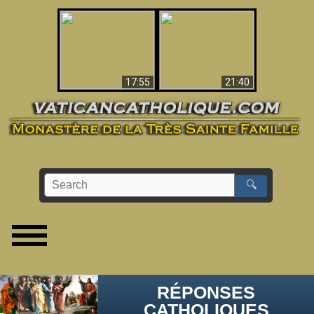
Ceci explique la
confusion et la crise
L'Antéchrist Identifié !
post-Vatican II
17:55
21:40
🔍
RÉPONSES
CATHOLIQUES