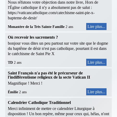
Nous réfutons votre objection dans notre livre, Hors de
l'Église catholique il n'y a absolument pas de salut :
https://vaticancatholique.com/catechisme-saint-pie-x-
bapteme-de-desir/
Lire plus...
Monastère de la Très Sainte Famille
2 ans
Où recevoir les sacrements ?
bonjour vous dites un peu partout sur votre site que le dogme
du baptême de désir n'est pas catholique, pourtant il est dans
le catéchisme de Saint Pie X
Lire plus...
TD
2 ans
Saint François n'a pas été le précurseur de
l'indifférentisme religieux de la secte Vatican II
Magnifique ! Merci !
Lire plus...
Émilie
2 ans
Calendrier Catholique Traditionnel
Merci infiniment de mettre ce calendrier Liturgique à
disposition ! Un bon repère, même pour ceux qui, hélas, n'ont