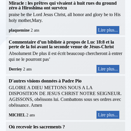
Miracle : les prêtres qui vivaient à huit rues du ground
zéro à Hiroshima ont survécu
praise be the Lord Jesus Christ, all honor and glory be to His
holy mother,Mary.
Lire plus...
plaquemine
2 ans
Commentaire d’un bibliste à propos de Luc 18:8 et la
perte de la foi avant la seconde venue de Jésus-Christ
Absolument De plus il est écrit beaucoup chercheront à entrer
qui ne le pourront pas’
Lire plus...
Derriey
2 ans
D'autres visions données à Padre Pio
GLOIRE A DIEU METTONS NOUS A LA
DISPOSITION DE JESUS CHRIST NOTRE SEIGNEUR.
AGISSONS, obéissons lui. Combattons sous ses ordres avec
obéissance. Amen
Lire plus...
MICHEL
2 ans
Où recevoir les sacrements ?