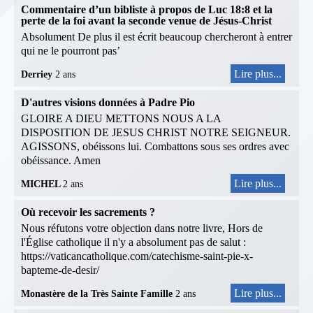
Commentaire d’un bibliste à propos de Luc 18:8 et la
perte de la foi avant la seconde venue de Jésus-Christ
Absolument De plus il est écrit beaucoup chercheront à entrer
qui ne le pourront pas’
Lire plus...
Derriey
2 ans
D'autres visions données à Padre Pio
GLOIRE A DIEU METTONS NOUS A LA
DISPOSITION DE JESUS CHRIST NOTRE SEIGNEUR.
AGISSONS, obéissons lui. Combattons sous ses ordres avec
obéissance. Amen
Lire plus...
MICHEL
2 ans
Où recevoir les sacrements ?
Nous réfutons votre objection dans notre livre, Hors de
l'Église catholique il n'y a absolument pas de salut :
https://vaticancatholique.com/catechisme-saint-pie-x-
bapteme-de-desir/
Lire plus...
Monastère de la Très Sainte Famille
2 ans