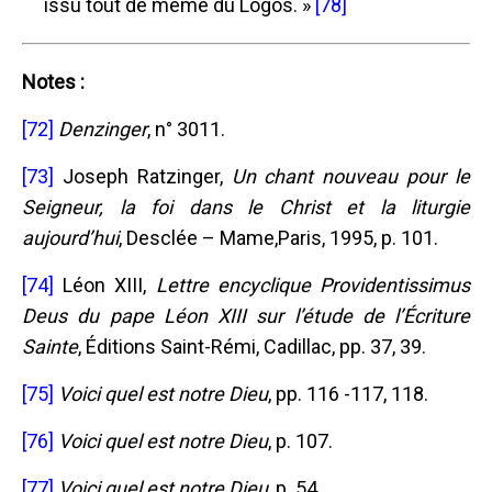
issu tout de même du Logos. »
[78]
Notes :
[72]
Denzinger
, n° 3011.
[73]
Joseph Ratzinger,
Un chant nouveau pour le
Seigneur, la foi dans le Christ et la liturgie
aujourd’hui
, Desclée – Mame,Paris, 1995, p. 101.
[74]
Léon XIII,
Lettre encyclique Providentissimus
Deus du pape Léon XIII sur l’étude de l’Écriture
Sainte
, Éditions Saint-Rémi, Cadillac, pp. 37, 39.
[75]
Voici quel est notre Dieu
, pp. 116 -117, 118.
[76]
Voici quel est notre Dieu
, p. 107.
[77]
Voici quel est notre Dieu
, p. 54.