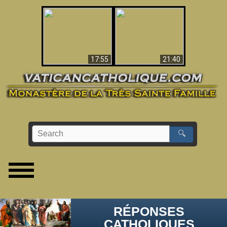
Ceci explique la
confusion et la crise
L'Antéchrist Identifié !
post-Vatican II
17:55
21:40
🔍
RÉPONSES
CATHOLIQUES