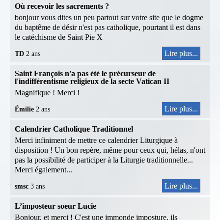
Où recevoir les sacrements ?
bonjour vous dites un peu partout sur votre site que le dogme
du baptême de désir n'est pas catholique, pourtant il est dans
le catéchisme de Saint Pie X
Lire plus...
TD
2 ans
Saint François n'a pas été le précurseur de
l'indifférentisme religieux de la secte Vatican II
Magnifique ! Merci !
Lire plus...
Émilie
2 ans
Calendrier Catholique Traditionnel
Merci infiniment de mettre ce calendrier Liturgique à
disposition ! Un bon repère, même pour ceux qui, hélas, n'ont
pas la possibilité de participer à la Liturgie traditionnelle...
Merci également...
Lire plus...
smsc
3 ans
L’imposteur soeur Lucie
Bonjour, et merci ! C'est une immonde imposture, ils