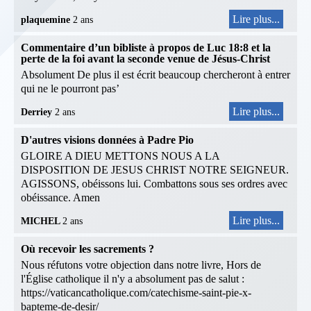
Lire plus...
plaquemine
2 ans
Commentaire d’un bibliste à propos de Luc 18:8 et la
perte de la foi avant la seconde venue de Jésus-Christ
Absolument De plus il est écrit beaucoup chercheront à entrer
qui ne le pourront pas’
Lire plus...
Derriey
2 ans
D'autres visions données à Padre Pio
GLOIRE A DIEU METTONS NOUS A LA
DISPOSITION DE JESUS CHRIST NOTRE SEIGNEUR.
AGISSONS, obéissons lui. Combattons sous ses ordres avec
obéissance. Amen
Lire plus...
MICHEL
2 ans
Où recevoir les sacrements ?
Nous réfutons votre objection dans notre livre, Hors de
l'Église catholique il n'y a absolument pas de salut :
https://vaticancatholique.com/catechisme-saint-pie-x-
bapteme-de-desir/