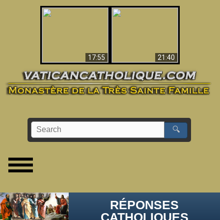
Ceci explique la
confusion et la crise
L'Antéchrist Identifié !
post-Vatican II
17:55
21:40
🔍
RÉPONSES
CATHOLIQUES