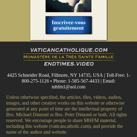
Inscrivez-vous
gratuitement
4425 Schneider Road, Fillmore, NY 14735, USA | Toll-Free: 1-
800-275-1126 • Phone: 1-585-567-4433 | Email:
mhfm1@aol.com
Unless otherwise specified, the articles, files, videos, audios,
images, and other creative works on this website or otherwise
generated at any point of time are the intellectual property of
Bro. Michael Dimond or Bro. Peter Dimond or both. All rights
reserved. We encourage people to share MHFM material,
including this website (vaticancatholic.com), and provide the
name of the author and website.