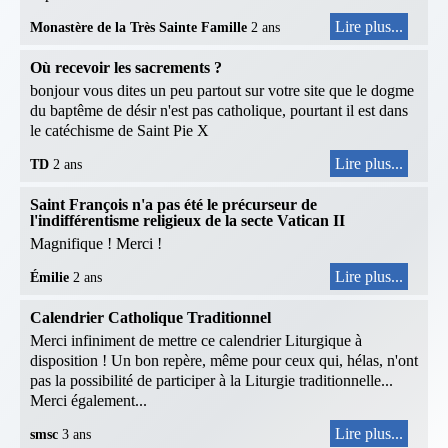
Lire plus...
Monastère de la Très Sainte Famille
2 ans
Où recevoir les sacrements ?
bonjour vous dites un peu partout sur votre site que le dogme
du baptême de désir n'est pas catholique, pourtant il est dans
le catéchisme de Saint Pie X
Lire plus...
TD
2 ans
Saint François n'a pas été le précurseur de
l'indifférentisme religieux de la secte Vatican II
Magnifique ! Merci !
Lire plus...
Émilie
2 ans
Calendrier Catholique Traditionnel
Merci infiniment de mettre ce calendrier Liturgique à
disposition ! Un bon repère, même pour ceux qui, hélas, n'ont
pas la possibilité de participer à la Liturgie traditionnelle...
Merci également...
Lire plus...
smsc
3 ans