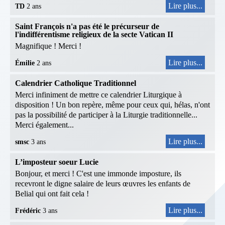
Lire plus...
TD
2 ans
Saint François n'a pas été le précurseur de
l'indifférentisme religieux de la secte Vatican II
Magnifique ! Merci !
Lire plus...
Émilie
2 ans
Calendrier Catholique Traditionnel
Merci infiniment de mettre ce calendrier Liturgique à
disposition ! Un bon repère, même pour ceux qui, hélas, n'ont
pas la possibilité de participer à la Liturgie traditionnelle...
Merci également...
Lire plus...
smsc
3 ans
L’imposteur soeur Lucie
Bonjour, et merci ! C'est une immonde imposture, ils
recevront le digne salaire de leurs œuvres les enfants de
Belial qui ont fait cela !
Lire plus...
Frédéric
3 ans