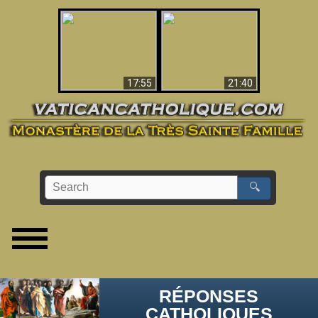
Ceci explique la
confusion et la crise
L'Antéchrist Identifié !
post-Vatican II
17:55
21:40
🔍
RÉPONSES
CATHOLIQUES