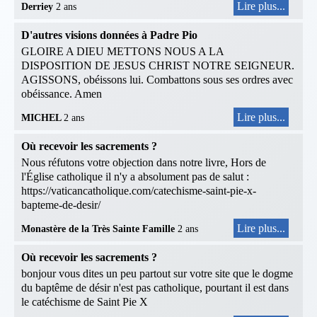
Lire plus...
Derriey
2 ans
D'autres visions données à Padre Pio
GLOIRE A DIEU METTONS NOUS A LA
DISPOSITION DE JESUS CHRIST NOTRE SEIGNEUR.
AGISSONS, obéissons lui. Combattons sous ses ordres avec
obéissance. Amen
Lire plus...
MICHEL
2 ans
Où recevoir les sacrements ?
Nous réfutons votre objection dans notre livre, Hors de
l'Église catholique il n'y a absolument pas de salut :
https://vaticancatholique.com/catechisme-saint-pie-x-
bapteme-de-desir/
Lire plus...
Monastère de la Très Sainte Famille
2 ans
Où recevoir les sacrements ?
bonjour vous dites un peu partout sur votre site que le dogme
du baptême de désir n'est pas catholique, pourtant il est dans
le catéchisme de Saint Pie X