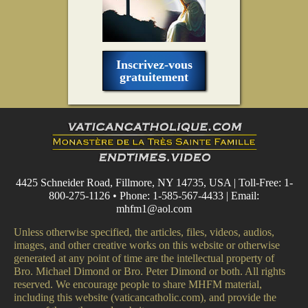
Inscrivez-vous
gratuitement
4425 Schneider Road, Fillmore, NY 14735, USA | Toll-Free: 1-
800-275-1126 • Phone: 1-585-567-4433 | Email:
mhfm1@aol.com
Unless otherwise specified, the articles, files, videos, audios,
images, and other creative works on this website or otherwise
generated at any point of time are the intellectual property of
Bro. Michael Dimond or Bro. Peter Dimond or both. All rights
reserved. We encourage people to share MHFM material,
including this website (vaticancatholic.com), and provide the