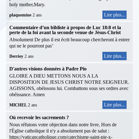
holy mother,Mary.
Lire plus...
plaquemine
2 ans
Commentaire d’un bibliste à propos de Luc 18:8 et la
perte de la foi avant la seconde venue de Jésus-Christ
Absolument De plus il est écrit beaucoup chercheront à entrer
qui ne le pourront pas’
Lire plus...
Derriey
2 ans
D'autres visions données à Padre Pio
GLOIRE A DIEU METTONS NOUS A LA
DISPOSITION DE JESUS CHRIST NOTRE SEIGNEUR.
AGISSONS, obéissons lui. Combattons sous ses ordres avec
obéissance. Amen
Lire plus...
MICHEL
2 ans
Où recevoir les sacrements ?
Nous réfutons votre objection dans notre livre, Hors de
l'Église catholique il n'y a absolument pas de salut :
https://vaticancatholique.com/catechisme-saint-pie-x-