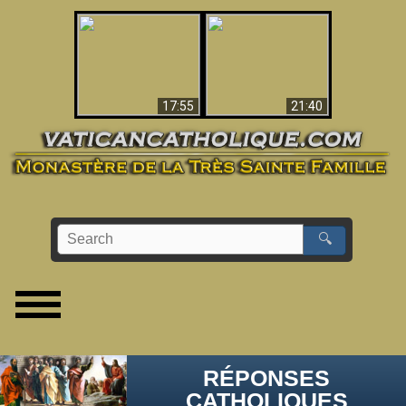
Ceci explique la
confusion et la crise
L'Antéchrist Identifié !
post-Vatican II
17:55
21:40
🔍
RÉPONSES
CATHOLIQUES