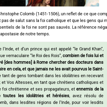
 Christophe Colomb (1451-1506), un reflet de ce que com
nt pas de salut sans la foi catholique et que les gens qui
entiels de la foi ne sont pas sauvés. La référence négat
'apostasie de notre temps.
e l'Inde, et d'un prince qui est appelé “le Grand Khan”,
gue vernaculaire “le Roi des Rois”,
combien de fois lui et
oyé [des hommes] à Rome chercher des docteurs dans
uire en cela, et que jamais ne les avait pourvus le Saint-
 de tant de gens tombant dans les idolâtries en recevant
; et Vos Altesses, en tant que chrétiens catholiques et
e foi chrétienne et ses propagateurs, et
ennemis de la
outes les idolâtries et hérésies
, avez résolu de
mb, dans lesdites régions de l'Inde, pour voir lesdits