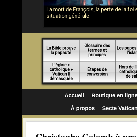
La mort de François, la perte de la foi e
situation générale
Glossaire des
La Bible prouve
Les papes
termes et
la papauté
l'isl
principes
L'église «
Hors de l'
catholique »
Étapes de
catholiq
Vatican II
conversion
de sa
démasquée
Accueil
Boutique en lign
À propos
Secte Vatican
Christophe Colomb à propo