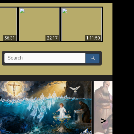
Le Temple de Dieu
dans les Prophéties
Le monde arrive-t-il à
miracles
(2 Thess. 2:4) n'est
sa fin ?
pas juif
56:31
22:17
1:11:50
🔍
>