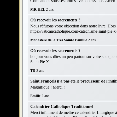
Combattons sous ses ordres avec obéissance. Amen
MICHEL
2 ans
Où recevoir les sacrements ?
Nous réfutons votre objection dans notre livre, Hors d
https://vaticancatholique.com/catechisme-saint-pie-x
Monastère de la Très Sainte Famille
2 ans
Où recevoir les sacrements ?
bonjour vous dites un peu partout sur votre site que 
Saint Pie X
TD
2 ans
Saint François n'a pas été le précurseur de l'indif
Magnifique ! Merci !
Émilie
2 ans
Calendrier Catholique Traditionnel
Merci infiniment de mettre ce calendrier Liturgique à