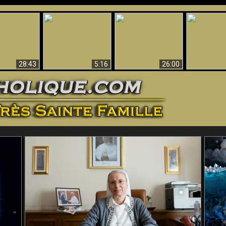
ntes preuves
Pourquoi l’Enfer doit
Babylone est
u - Preuves
Création et 
être éternel
tombée, tombée !!
iques de Dieu
28:43
5:16
26:00