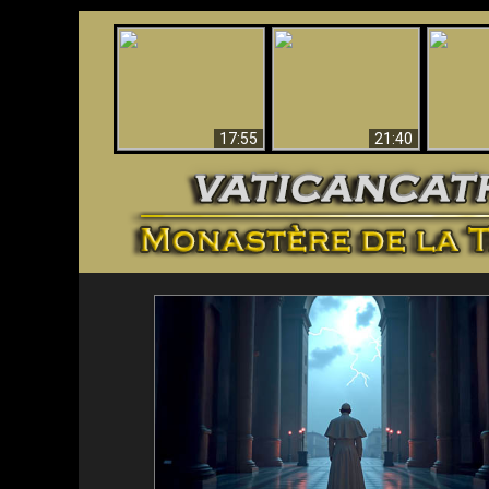
Ceci explique la
Stupéfia
confusion et la crise
L'Antéchrist Identifié !
de Die
post-Vatican II
scientif
17:55
21:40
<