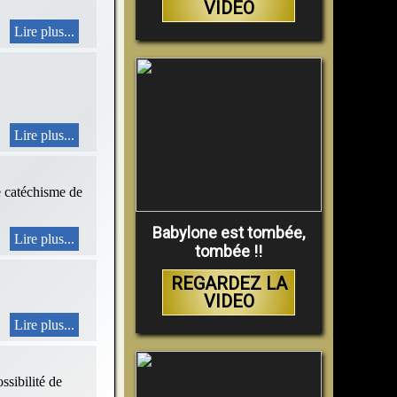
VIDEO
Lire plus...
Lire plus...
le catéchisme de
Babylone est tombée,
Lire plus...
tombée !!
REGARDEZ LA
VIDEO
Lire plus...
ssibilité de