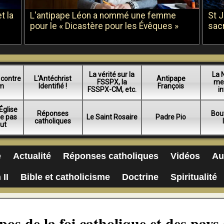
t la
L'antipape Léon a nommé une femme
St 
pour le « Dicastère pour les Évêques »
sac
La vérité sur la
La 
 contre
L'Antéchrist
Antipape
FSSPX, la
me
am
Identifié !
François
FSSPX-CM, etc.
in
Église
Réponses
Bou
ue pas
Le Saint Rosaire
Padre Pio
catholiques
lut
e
Actualité
Réponses catholiques
Vidéos
Au
 II
Bible et catholicisme
Doctrine
Spiritualité
s de la foi catholique et des pays