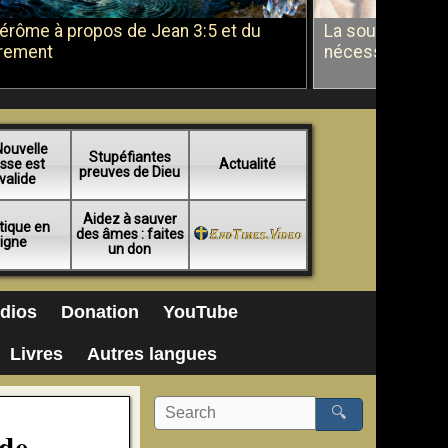
Jérôme à propos de Jean 3:5 et du
La soumission a
rement
nécessité du b
Nouvelle
Stupéfiantes
sse est
Actualité
preuves de Dieu
valide
Aidez à sauver
tique en
des âmes : faites
ligne
un don
dios
Donation
YouTube
Livres
Autres langues
🔍
 de