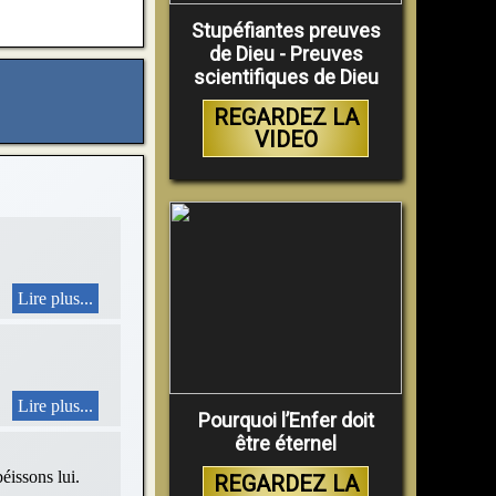
Stupéfiantes preuves
de Dieu - Preuves
scientifiques de Dieu
REGARDEZ LA
VIDEO
Lire plus...
Lire plus...
Pourquoi l’Enfer doit
être éternel
sons lui.
REGARDEZ LA