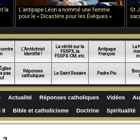
t la
L'antipape Léon a nommé une femme
St 
pour le « Dicastère pour les Évêques »
sac
La vérité sur la
La 
 contre
L'Antéchrist
Antipape
FSSPX, la
me
am
Identifié !
François
FSSPX-CM, etc.
in
Église
Réponses
Bou
ue pas
Le Saint Rosaire
Padre Pio
catholiques
lut
e
Actualité
Réponses catholiques
Vidéos
Au
 II
Bible et catholicisme
Doctrine
Spiritualité
 ?