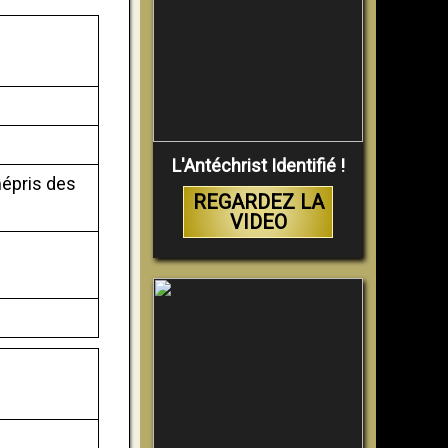
L'Antéchrist Identifié !
épris des
REGARDEZ LA
VIDEO