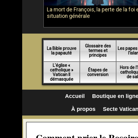
La mort de François, la perte de la foi e
situation générale
Glossaire des
La Bible prouve
Les papes
termes et
la papauté
l'isl
principes
L'église «
Hors de l'
catholique »
Étapes de
catholiq
Vatican II
conversion
de sa
démasquée
Accueil
Boutique en lign
À propos
Secte Vatican
Comment prier le Rosaire