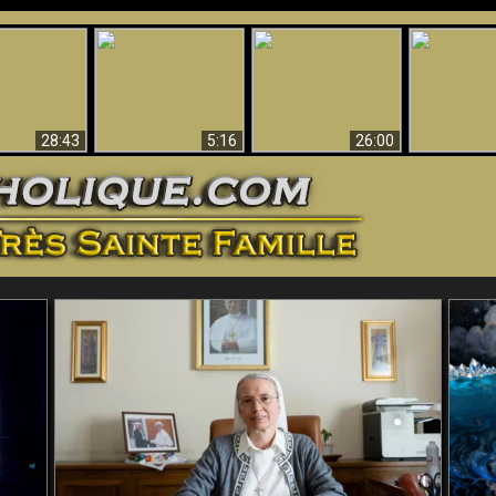
ntes preuves
Pourquoi l’Enfer doit
Babylone est
u - Preuves
Création et 
être éternel
tombée, tombée !!
iques de Dieu
28:43
5:16
26:00