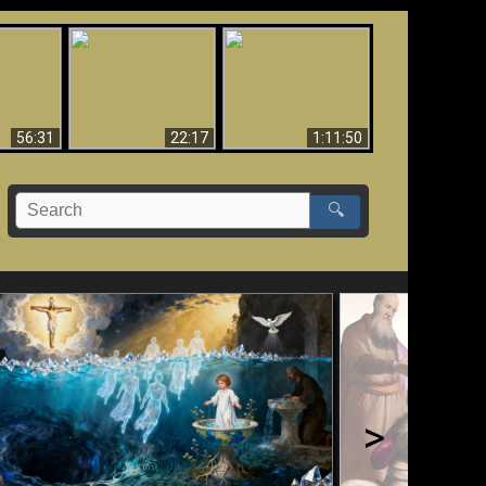
Le Temple de Dieu
dans les Prophéties
Le monde arrive-t-il à
miracles
(2 Thess. 2:4) n'est
sa fin ?
pas juif
56:31
22:17
1:11:50
🔍
>