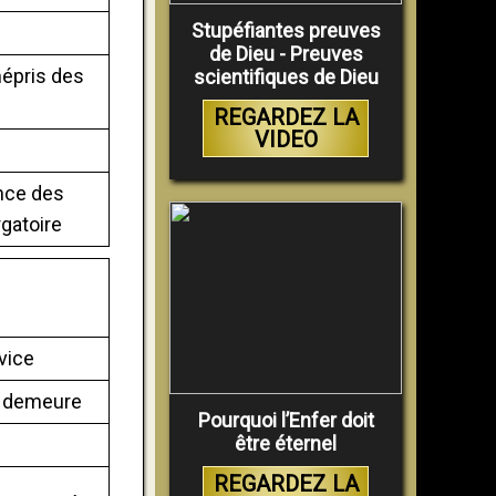
Stupéfiantes preuves
de Dieu - Preuves
épris des
scientifiques de Dieu
REGARDEZ LA
VIDEO
nce des
gatoire
vice
le demeure
Pourquoi l’Enfer doit
être éternel
REGARDEZ LA