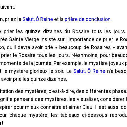
uivant.
, priez le
Salut, Ô Reine
et la
prière de conclusion.
ier les quinze dizaines du Rosaire tous les jours.
rès Sainte Vierge insiste sur l'importance de prier le R
co, qu'il devra avoir prié « beaucoup de Rosaires » ava
e prier le Rosaire tous les jours. Néanmoins, pour beauc
s moments de la journée. Par exemple, le mystère joyeux p
t le mystère glorieux le soir. Le
Salut, Ô Reine
n'a besoi
 avoir prié les quinze dizaines.
tation des mystères, c'est-à-dire, des différentes phases
nifie penser à ces mystères, les visualiser, considérer 
nspirer pour mieux connaître et aimer Dieu. Il est aussi
 pour chaque mystère; les tableaux ci-dessous reprodu
t.