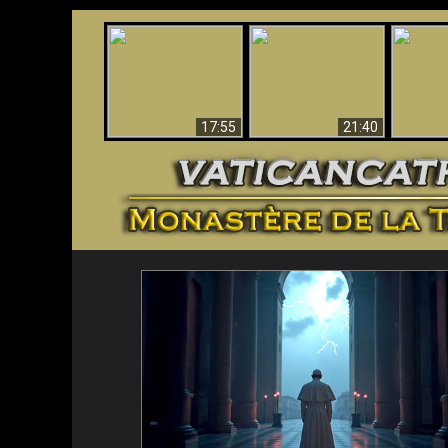
Ceci explique la
Stupéfia
confusion et la crise
L'Antéchrist Identifié !
de Die
post-Vatican II
scientif
17:55
21:40
<