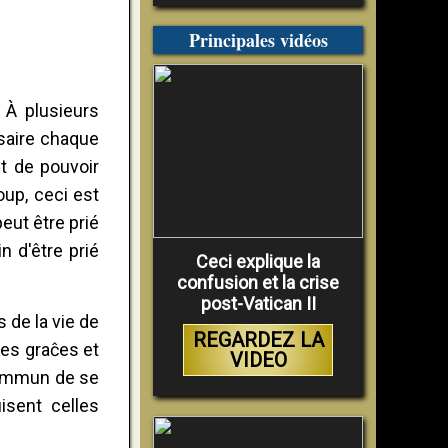
Principales vidéos
 À plusieurs
osaire chaque
nt de pouvoir
oup, ceci est
eut être prié
n d'être prié
Ceci explique la
confusion et la crise
post-Vatican II
 de la vie de
REGARDEZ LA
les graĉes et
VIDEO
 commun de se
isent celles