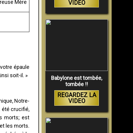
ureuse Mère
VIDEO
 votre épaule
si soit-il. »
Babylone est tombée,
tombée !!
REGARDEZ LA
VIDEO
unique, Notre-
été crucifié,
es morts; est
 et les morts.