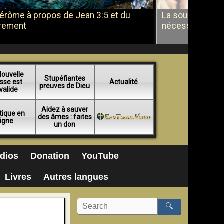
Jérôme à propos de Jean 3:5 et du
La soumission a
rement
nécessité du b
Nouvelle
Stupéfiantes
sse est
Actualité
preuves de Dieu
valide
Aidez à sauver
tique en
des âmes : faites
ligne
un don
dios
Donation
YouTube
Livres
Autres langues
🔍