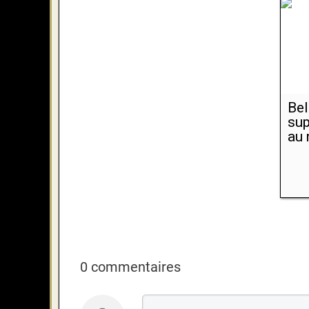
Bel
sup
au 
0 commentaires