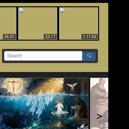
Le Temple de Dieu
dans les Prophéties
Le monde arrive-t-il à
miracles
(2 Thess. 2:4) n'est
sa fin ?
pas juif
56:31
22:17
1:11:50
🔍
>