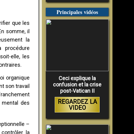
Principales vidéos
rifier que les
En somme, il
leusement la
a procédure
oit-elle, les
ontraires.
loi organique
Ceci explique la
confusion et la crise
t son travail
post-Vatican II
 franchement
REGARDEZ LA
t mental des
VIDEO
eptionnelle –
contrôler la