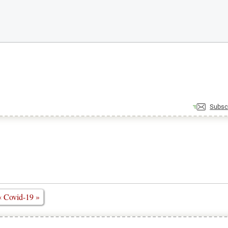
Subsc
« Covid-19 »