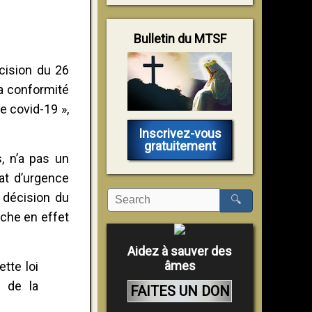
Bulletin du MTSF
cision du 26
la conformité
de covid-19 »,
Inscrivez-vous
gratuitement
, n’a pas un
tat d’urgence
a décision du
🔍
iche en effet
Aidez à sauver des
âmes
tte loi
6 de la
FAITES UN DON