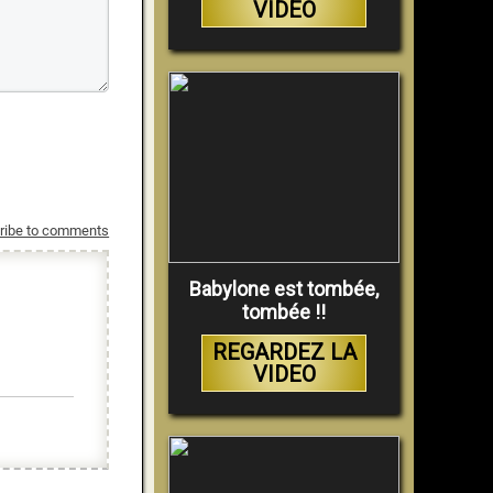
VIDEO
ribe to comments
Babylone est tombée,
tombée !!
REGARDEZ LA
VIDEO