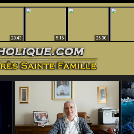
ntes preuves
Pourquoi l’Enfer doit
Babylone est
u - Preuves
Création et 
être éternel
tombée, tombée !!
iques de Dieu
28:43
5:16
26:00