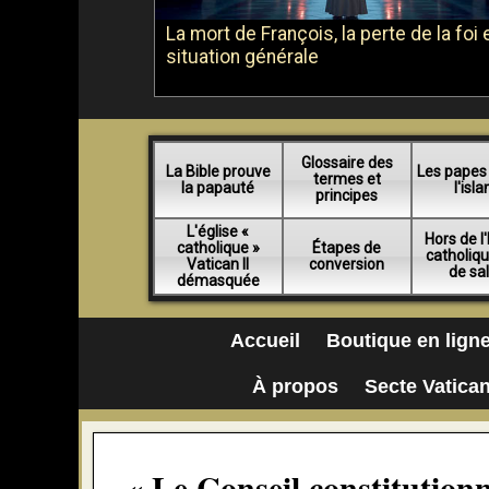
La mort de François, la perte de la foi e
situation générale
Glossaire des
La Bible prouve
Les papes
termes et
la papauté
l'isl
principes
L'église «
Hors de l'
catholique »
Étapes de
catholiq
Vatican II
conversion
de sa
démasquée
Accueil
Boutique en lign
À propos
Secte Vatican
« Le Conseil constitutionn