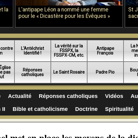
t la
L'antipape Léon a nommé une femme
St 
pour le « Dicastère pour les Évêques »
sac
La vérité sur la
La 
 contre
L'Antéchrist
Antipape
FSSPX, la
me
am
Identifié !
François
FSSPX-CM, etc.
in
Église
Réponses
Bou
ue pas
Le Saint Rosaire
Padre Pio
catholiques
lut
e
Actualité
Réponses catholiques
Vidéos
Au
 II
Bible et catholicisme
Doctrine
Spiritualité
el met en place les moyens de la di