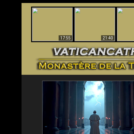
Ceci explique la
Stupéfia
confusion et la crise
L'Antéchrist Identifié !
de Die
post-Vatican II
scientif
17:55
21:40
<