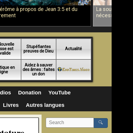
Jérôme à propos de Jean 3:5 et du
La soumission a
rement
nécessité du b
Nouvelle
Stupéfiantes
sse est
Actualité
preuves de Dieu
valide
Aidez à sauver
tique en
des âmes : faites
ligne
un don
dios
Donation
YouTube
Livres
Autres langues
🔍
ctature