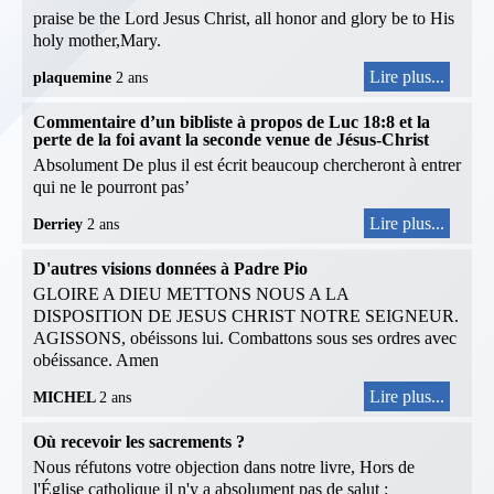
praise be the Lord Jesus Christ, all honor and glory be to His
holy mother,Mary.
Lire plus...
plaquemine
2 ans
Commentaire d’un bibliste à propos de Luc 18:8 et la
perte de la foi avant la seconde venue de Jésus-Christ
Absolument De plus il est écrit beaucoup chercheront à entrer
qui ne le pourront pas’
Lire plus...
Derriey
2 ans
D'autres visions données à Padre Pio
GLOIRE A DIEU METTONS NOUS A LA
DISPOSITION DE JESUS CHRIST NOTRE SEIGNEUR.
AGISSONS, obéissons lui. Combattons sous ses ordres avec
obéissance. Amen
Lire plus...
MICHEL
2 ans
Où recevoir les sacrements ?
Nous réfutons votre objection dans notre livre, Hors de
l'Église catholique il n'y a absolument pas de salut :