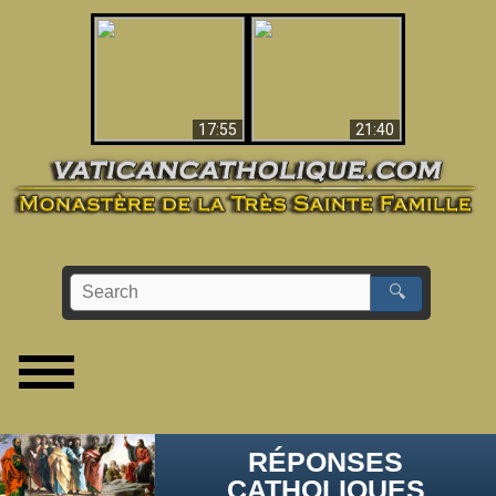
Ceci explique la
confusion et la crise
L'Antéchrist Identifié !
post-Vatican II
17:55
21:40
🔍
RÉPONSES
CATHOLIQUES