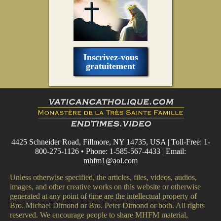
Inscrivez-vous
gratuitement
4425 Schneider Road, Fillmore, NY 14735, USA | Toll-Free: 1-
800-275-1126 • Phone: 1-585-567-4433 | Email:
mhfm1@aol.com
Unless otherwise specified, the articles, files, videos, audios,
images, and other creative works on this website or otherwise
generated at any point of time are the intellectual property of
Bro. Michael Dimond or Bro. Peter Dimond or both. All rights
reserved. We encourage people to share MHFM material,