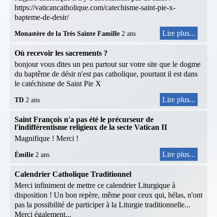
https://vaticancatholique.com/catechisme-saint-pie-x-
bapteme-de-desir/
Lire plus...
Monastère de la Très Sainte Famille
2 ans
Où recevoir les sacrements ?
bonjour vous dites un peu partout sur votre site que le dogme
du baptême de désir n'est pas catholique, pourtant il est dans
le catéchisme de Saint Pie X
Lire plus...
TD
2 ans
Saint François n'a pas été le précurseur de
l'indifférentisme religieux de la secte Vatican II
Magnifique ! Merci !
Lire plus...
Émilie
2 ans
Calendrier Catholique Traditionnel
Merci infiniment de mettre ce calendrier Liturgique à
disposition ! Un bon repère, même pour ceux qui, hélas, n'ont
pas la possibilité de participer à la Liturgie traditionnelle...
Merci également...