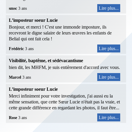
Lire plus...
smsc
3 ans
L’imposteur soeur Lucie
Bonjour, et merci ! C'est une immonde imposture, ils
recevront le digne salaire de leurs œuvres les enfants de
Belial qui ont fait cela !
Lire plus...
Frédéric
3 ans
Visibilité, baptême, et sédévacantisme
bien dit, les MHFM, je suis entièrement d'accord avec vous.
Lire plus...
Marcel
3 ans
L’imposteur soeur Lucie
Merci infiniment pour votre investigation, j'ai aussi eu la
même sensation, que cette Sœur Lucie n'était pas la vraie, et
cette grande différence en regardant les photos, il faut être...
Lire plus...
Rose
3 ans