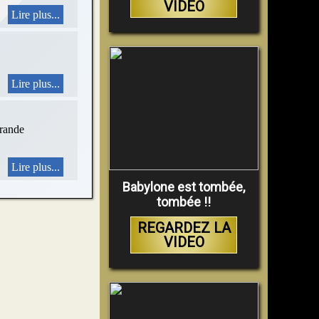
VIDEO
Lire plus...
Lire plus...
grande
Lire plus...
Babylone est tombée,
tombée !!
REGARDEZ LA
VIDEO