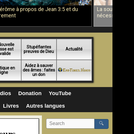
Jérôme à propos de Jean 3:5 et du
La soumission a
rement
nécessité du b
Nouvelle
Stupéfiantes
sse est
Actualité
preuves de Dieu
valide
Aidez à sauver
tique en
des âmes : faites
ligne
un don
dios
Donation
YouTube
Livres
Autres langues
🔍
eurs