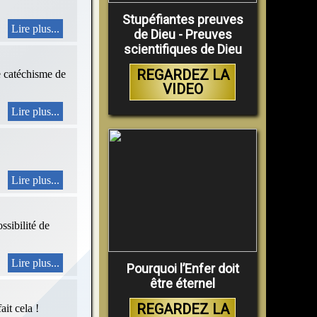
Stupéfiantes preuves
Lire plus...
de Dieu - Preuves
scientifiques de Dieu
REGARDEZ LA
le catéchisme de
VIDEO
Lire plus...
Lire plus...
ssibilité de
Lire plus...
Pourquoi l’Enfer doit
être éternel
REGARDEZ LA
ait cela !