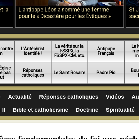
t la
L'antipape Léon a nommé une femme
St 
pour le « Dicastère pour les Évêques »
sac
La vérité sur la
La 
 contre
L'Antéchrist
Antipape
FSSPX, la
me
am
Identifié !
François
FSSPX-CM, etc.
in
Église
Réponses
Bou
ue pas
Le Saint Rosaire
Padre Pio
catholiques
lut
e
Actualité
Réponses catholiques
Vidéos
Au
 II
Bible et catholicisme
Doctrine
Spiritualité
râces fondamentales de foi aux péch