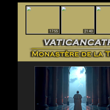
Ceci explique la
Stupéfia
confusion et la crise
L'Antéchrist Identifié !
de Die
post-Vatican II
scientif
17:55
21:40
<