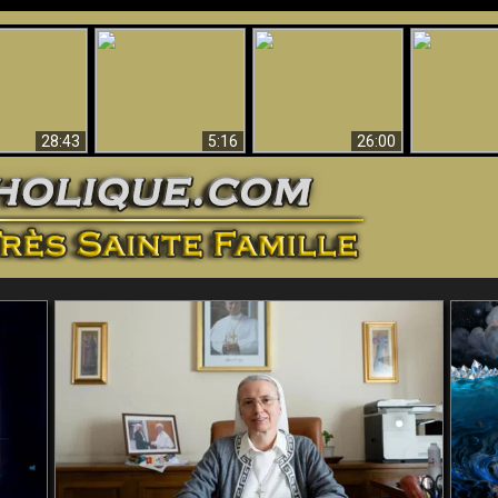
ntes preuves
Pourquoi l’Enfer doit
Babylone est
u - Preuves
Création et 
être éternel
tombée, tombée !!
iques de Dieu
28:43
5:16
26:00