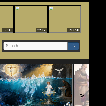
Le Temple de Dieu
dans les Prophéties
Le monde arrive-t-il à
miracles
(2 Thess. 2:4) n'est
sa fin ?
pas juif
56:31
22:17
1:11:50
🔍
>