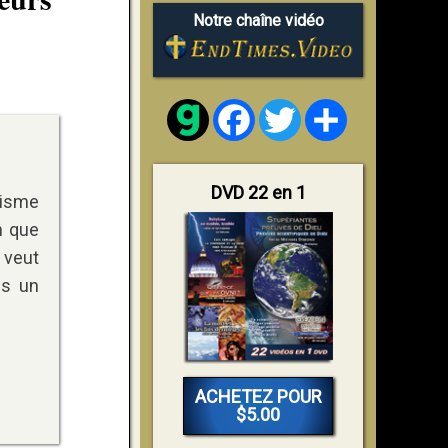
Notre chaîne vidéo
Facebook
Twitter
Share
DVD 22 en 1
cisme
n que
 veut
us un
ACHETEZ POUR
$5.00