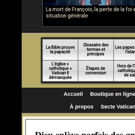
La mort de François, la perte de la foi e
situation générale
Glossaire des
La Bible prouve
Les papes
termes et
la papauté
l'isl
principes
L'église «
Hors de l'
catholique »
Étapes de
catholiq
Vatican II
conversion
de sa
démasquée
Accueil
Boutique en lign
À propos
Secte Vatican
Dieu enlève parfois des g