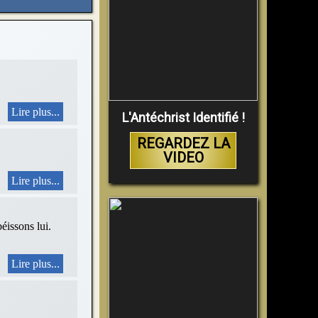
Lire plus...
L'Antéchrist Identifié !
REGARDEZ LA
VIDEO
Lire plus...
sons lui.
Lire plus...